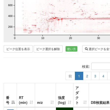
600
400
200
0
10
20
30
ピーク位置を表示
ピーク選択を解除
使い方
選択ピークを全
検索:
前
1
2
3
4
ア
ダ
番
RT
強度
ク
号
(min)
m/z
(log)
ト
DB検索結果