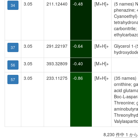
3.05
211.12440
-0.48
[M+H]+
(5 names) N
34
phenazine; 
Cyanoethyl)-
tetrahydron
carbonitrile
ethylcarbaz
3.05
291.22197
-0.64
[M+H]+
Glycerol 1-(
37
hydroxydod
3.05
393.32809
-0.40
[M+H]+
56
3.05
233.11275
-0.86
[M+H]+
(35 names) 
57
ornithine; 
acid glutam
Boc-L-aspar
Threonine;
aminobutyra
Threonylhyd
Valylaspartic
8,230 件中 1 か