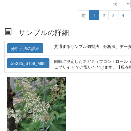
前
1
2
3
4
サンプルの詳細
共通するサンプル調製法、分析法、デー
分析手法の詳細
同時に測定したネガティブコントロール（
SE225_S159_M90
ェブサイト でご覧いただけます。【現在