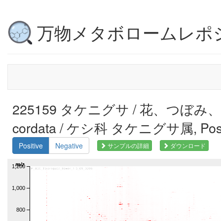
万物メタボロームレポ
225159 タケニグサ / 花、つぼみ、未
cordata / ケシ科 タケニグサ属, Pos
Positive
Negative
サンプルの詳細
ダウンロード
m/z
1,200
1,000
800