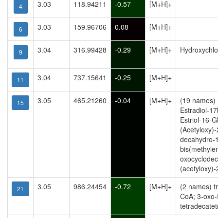
3.03
118.94211
-0.57
[M+H]+
4
3.03
159.96706
0.08
[M+H]+
6
3.04
316.99428
-0.29
[M+H]+
Hydroxychlo
9
3.04
737.15641
-0.25
[M+H]+
11
3.05
465.21260
-0.04
[M+H]+
(19 names) 
15
Estradiol-1
Estriol-16-G
(Acetyloxy)-
decahydro-1
bis(methyle
oxocyclodeca
(acetyloxy)-
3.05
986.24454
-0.72
[M+H]+
(2 names) t
21
CoA; 3-oxo-
tetradecate