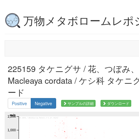
万物メタボロームレポ
225159 タケニグサ / 花、つぼみ
Macleaya cordata / ケシ科 タケニグ
ード
Positive
Negative
サンプルの詳細
ダウンロード
m/z
1,200
1,000