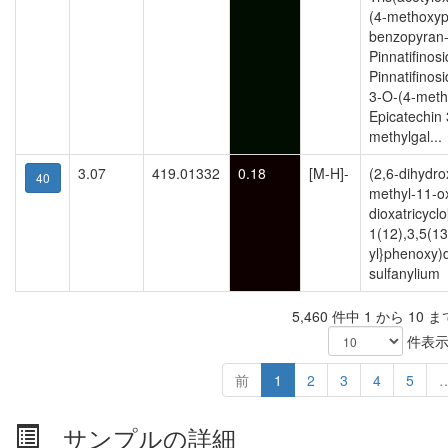
(4-methoxyp
benzopyran-
Pinnatifinosi
Pinnatifinos
3-O-(4-methy
Epicatechin
methylgal...
3.07
419.01332
0.18
[M-H]-
(2,6-dihydro
40
methyl-11-o
dioxatricyclo
1(12),3,5(13
yl}phenoxy)
sulfanylium
5,460 件中 1 から 10 
件表
前
1
2
3
4
5
サンプルの詳細