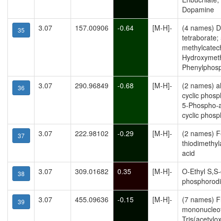
Dopamine
3.07
157.00906
-0.64
[M-H]-
(4 names) D
35
tetraborate;
methylcatech
Hydroxymeth
Phenylphosp
3.07
290.96849
-0.68
[M-H]-
(2 names) a
36
cyclic phos
5-Phospho-a
cyclic phosp
3.07
222.98102
-0.29
[M-H]-
(2 names) F
37
thiodimethyl
acid
3.07
309.01682
0.35
[M-H]-
O-Ethyl S,S-
38
phosphorodi
3.07
455.09636
-0.15
[M-H]-
(7 names) F
39
mononucleot
Tris(acetylo