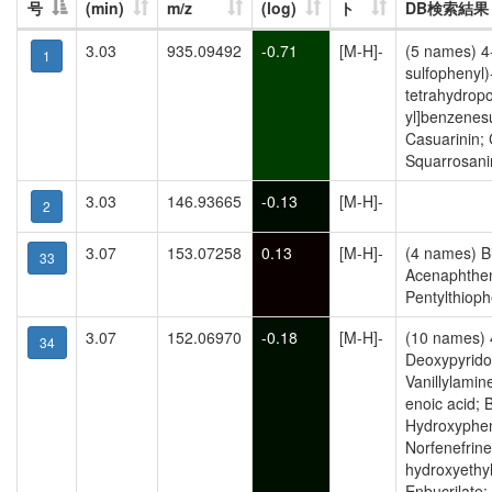
号
(min)
m/z
(log)
ト
DB検索結果
3.03
935.09492
-0.71
[M-H]-
(5 names) 4-
1
sulfophenyl)
tetrahydropo
yl]benzenesu
Casuarinin; 
Squarrosanin
3.03
146.93665
-0.13
[M-H]-
2
3.07
153.07258
0.13
[M-H]-
(4 names) B
33
Acenaphthen
Pentylthiop
3.07
152.06970
-0.18
[M-H]-
(10 names) 
34
Deoxypyrido
Vanillylamin
enoic acid; B
Hydroxyphen
Norfenefrine
hydroxyethy
Enbucrilate