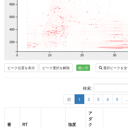
800
600
400
200
0
10
20
30
ピーク位置を表示
ピーク選択を解除
使い方
選択ピークを全
検索:
前
1
2
3
4
5
ア
ダ
番
RT
強度
ク