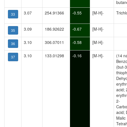
butan
3.07
254.91366
-0.55
[M-H]-
Trichl
33
3.09
186.92622
-0.67
[M-H]-
35
3.10
306.07011
-0.58
[M-H]-
36
3.10
133.01298
-0.16
[M-H]-
(14 n
37
Benzo
(but-3
thiop
Dehyd
erythr
acid;
erythr
2-
Carbo
acid; 
Malic 
Tetra