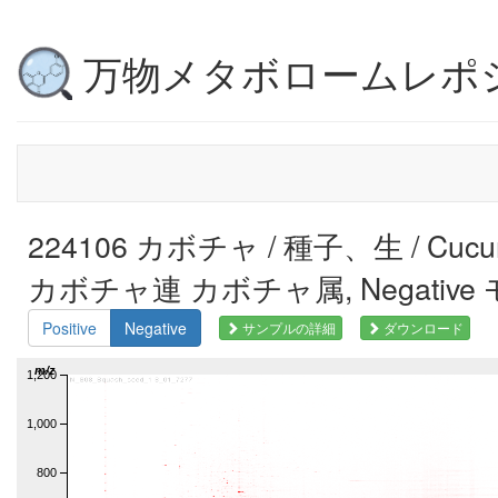
万物メタボロームレポ
224106 カボチャ / 種子、生 / Cucurb
カボチャ連 カボチャ属, Negative
Positive
Negative
サンプルの詳細
ダウンロード
m/z
1,200
1,000
800