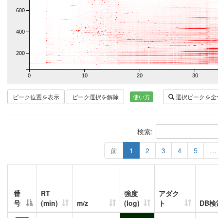
600
400
200
0
10
20
30
ピーク位置を表示
ピーク選択を解除
使い方
選択ピークを全
検索:
前
1
2
3
4
5
…
番
RT
強度
アダク
号
(min)
m/z
(log)
ト
DB検