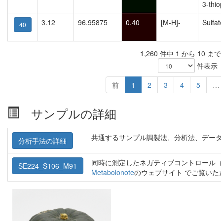
3-thio
3.12
96.95875
0.40
[M-H]-
Sulfat
40
1,260 件中 1 から 10 
件表示
前
1
2
3
4
5
…
サンプルの詳細
共通するサンプル調製法、分析法、デー
分析手法の詳細
同時に測定したネガティブコントロール（
SE224_S106_M91
Metabolonote
のウェブサイト でご覧い