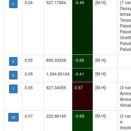
3.04
527.17664
-0.49
[M-H]-
(7 na
4
Deoxy
tetraa
Tecosi
Palode
Palode
Gnetif
Palode
Palode
3.05
895.33328
-0.66
[M-H]-
5
3.05
1,064.80104
-0.41
[M-H]-
6
3.05
827.34055
0.57
[M-H]-
(3 na
7
Amice
Amice
Himal
3.07
222.98145
-0.69
[M-H]-
(2 na
32
4-
thiod