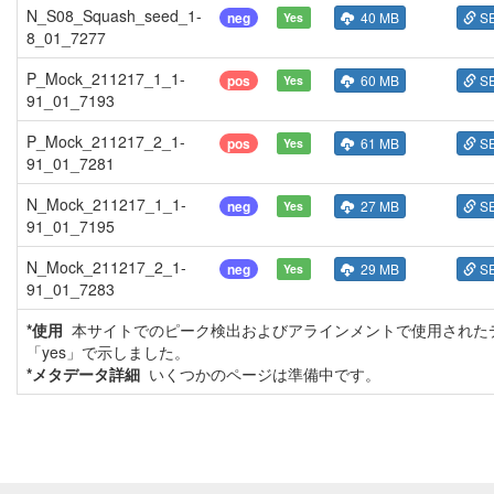
N_S08_Squash_seed_1-
neg
40 MB
S
Yes
8_01_7277
P_Mock_211217_1_1-
pos
60 MB
S
Yes
91_01_7193
P_Mock_211217_2_1-
pos
61 MB
S
Yes
91_01_7281
N_Mock_211217_1_1-
neg
27 MB
S
Yes
91_01_7195
N_Mock_211217_2_1-
neg
29 MB
S
Yes
91_01_7283
*使用
本サイトでのピーク検出およびアラインメントで使用された
「yes」で示しました。
*メタデータ詳細
いくつかのページは準備中です。