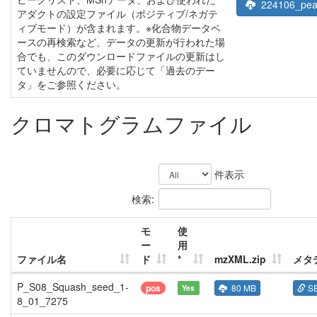
224106_peak
アダクトの設定ファイル（ポジティブ/ネガテ
ィブモード）が含まれます。※化合物データベ
ースの再検索など、データの更新が行われた場
合でも、このダウンロードファイルの更新はし
ていませんので、必要に応じて「過去のデー
タ」をご参照ください。
クロマトグラムファイル
件表示
検索:
モ
使
ー
用
ファイル名
ド
*
mzXML.zip
メタ
P_S08_Squash_seed_1-
pos
80 MB
S
Yes
8_01_7275