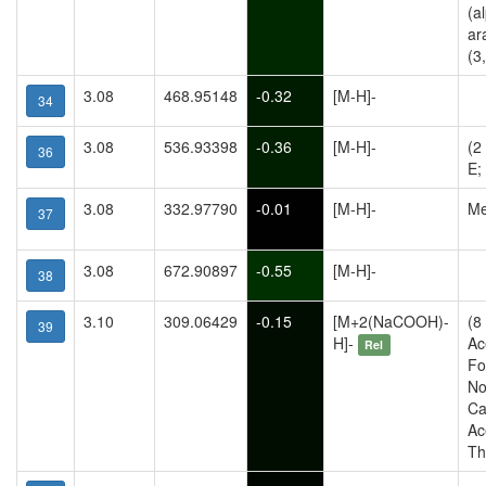
(a
ar
(3
3.08
468.95148
-0.32
[M-H]-
34
3.08
536.93398
-0.36
[M-H]-
(2
36
E;
3.08
332.97790
-0.01
[M-H]-
Me
37
3.08
672.90897
-0.55
[M-H]-
38
3.10
309.06429
-0.15
[M+2(NaCOOH)-
(8
39
H]-
Ac
Rel
Fo
No
Ca
Ac
Th