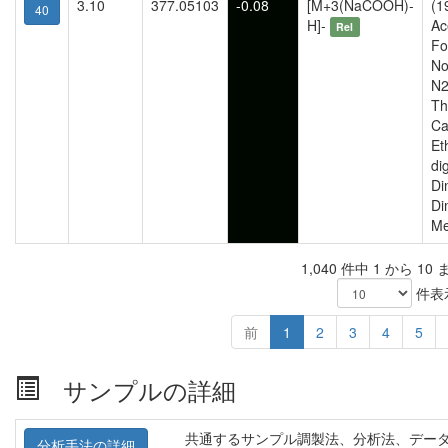
3.10
377.05103
-0.08
[M+3(NaCOOH)-
(1
40
H]-
Ac
Rel
Fo
No
N2
Th
Ca
Et
di
Di
Di
Me
1,040 件中 1 から 10
件表
前
1
2
3
4
5
サンプルの詳細
共通するサンプル調製法、分析法、デー
分析手法の詳細