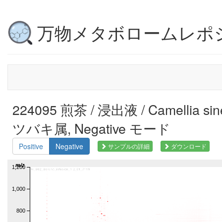
万物メタボロームレポ
224095 煎茶 / 浸出液 / Camellia s
ツバキ属, Negative モード
Positive
Negative
サンプルの詳細
ダウンロード
m/z
1,200
1,000
800