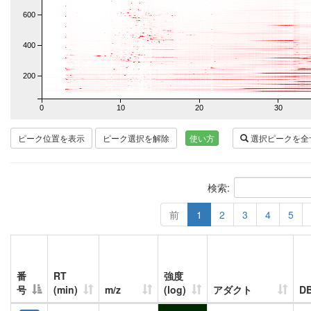
600
400
200
0
10
20
30
ピーク位置を表示
ピーク選択を解除
使い方
選択ピークを全
検索:
前
1
2
3
4
5
番
RT
強度
号
(min)
m/z
(log)
アダクト
D