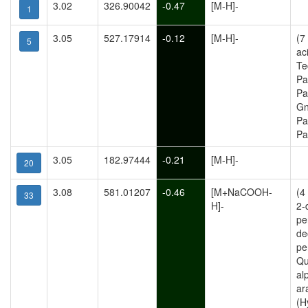
3.02
326.90042
-0.47
[M-H]-
1
3.05
527.17914
-0.12
[M-H]-
(7
5
ac
Te
Pa
Pa
Gn
Pa
Pa
3.05
182.97444
-0.21
[M-H]-
20
3.08
581.01207
-0.46
[M+NaCOOH-
(4
33
H]-
2-
pe
de
pe
Qu
al
ar
(H