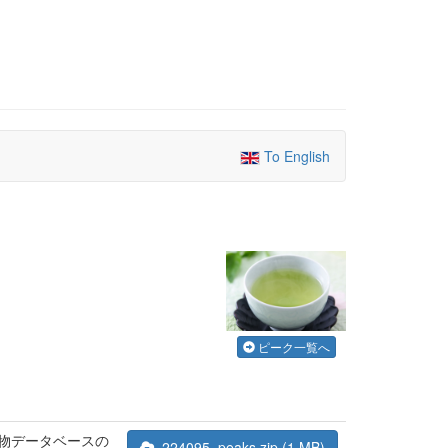
To English
ピーク一覧へ
合物データベースの
224095_peaks.zip (1 MB)