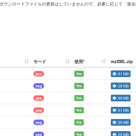
ダウンロードファイルの更新はしていませんので、必要に応じて「過去
モード
使用*
mzXML.zip
pos
61 MB
Yes
neg
28 MB
Yes
pos
66 MB
Yes
pos
61 MB
Yes
neg
29 MB
Yes
neg
29 MB
Yes