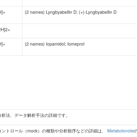
H]+
(2 names) Lyngbyabellin D; (+)-Lyngbyabellin D
2H]2+
H]+
(2 names) Iopamidol; Iomeprol
分析法、データ解析手法の詳細です。
ントロール（mock）の種類や分析順序などの詳細は、
Metabolonote