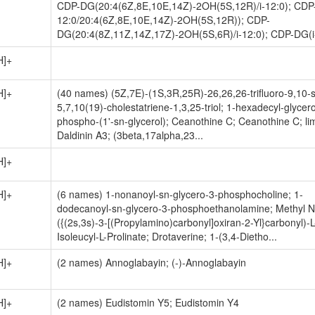
CDP-DG(20:4(6Z,8E,10E,14Z)-2OH(5S,12R)/i-12:0); CDP
12:0/20:4(6Z,8E,10E,14Z)-2OH(5S,12R)); CDP-
DG(20:4(8Z,11Z,14Z,17Z)-2OH(5S,6R)/i-12:0); CDP-DG(i-
H]+
H]+
(40 names) (5Z,7E)-(1S,3R,25R)-26,26,26-trifluoro-9,10-
5,7,10(19)-cholestatriene-1,3,25-triol; 1-hexadecyl-glycer
phospho-(1'-sn-glycerol); Ceanothine C; Ceanothine C; li
Daldinin A3; (3beta,17alpha,23...
H]+
H]+
(6 names) 1-nonanoyl-sn-glycero-3-phosphocholine; 1-
dodecanoyl-sn-glycero-3-phosphoethanolamine; Methyl N
({(2s,3s)-3-[(Propylamino)carbonyl]oxiran-2-Yl}carbonyl)-L
Isoleucyl-L-Prolinate; Drotaverine; 1-(3,4-Dietho...
H]+
(2 names) Annoglabayin; (-)-Annoglabayin
H]+
(2 names) Eudistomin Y5; Eudistomin Y4