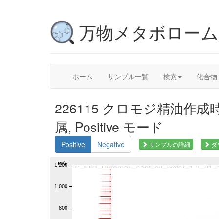
万物メタボロー
ホーム
サンプル一覧
検索
化合物
226115 クロモジ精油作成時の蒸
属, Positive モード
Positive
Negative
サンプルの詳細
ダ
m/z
1,200
1,000
800