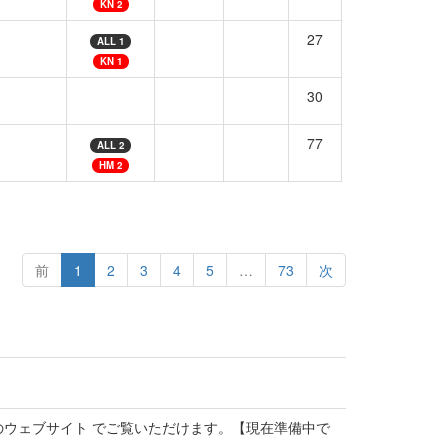
KN 2
27
ALL 1
KN 1
30
77
ALL 2
HM 2
前
1
2
3
4
5
…
73
次
のウェブサイト でご覧いただけます。【現在準備中で