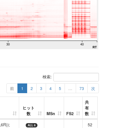
30
40
RT
検索:
前
1
2
3
4
5
…
73
次
共
ヒット
有
数
MSn
FS2
数
6R));
52
ALL 6