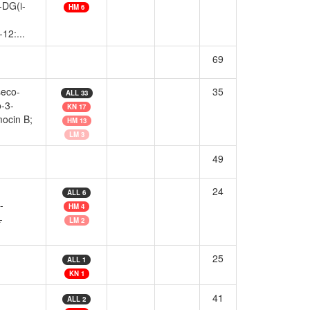
-DG(i-
HM 6
12:...
69
seco-
35
ALL 33
o-3-
KN 17
mocin B;
HM 13
LM 3
49
24
ALL 6
-
HM 4
-
LM 2
25
ALL 1
KN 1
41
ALL 2