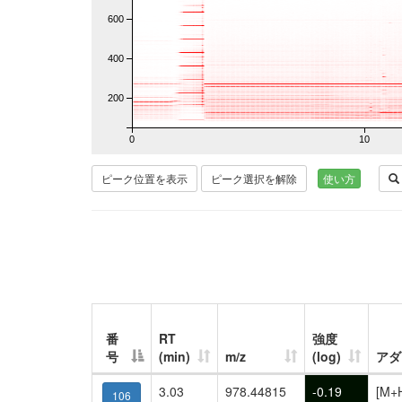
600
400
200
0
10
ピーク位置を表示
ピーク選択を解除
使い方
番
RT
強度
号
(min)
m/z
(log)
アダ
3.03
978.44815
-0.19
[M+
106