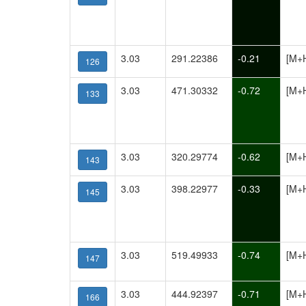
3.03
291.22386
-0.21
[M+
126
3.03
471.30332
-0.72
[M+
133
3.03
320.29774
-0.62
[M+
143
3.03
398.22977
-0.33
[M+
145
3.03
519.49933
-0.74
[M+
147
3.03
444.92397
-0.71
[M+
166