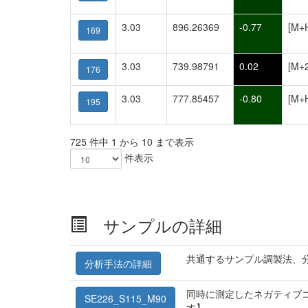
3.03
896.26369
-0.77
[M+
169
3.03
739.98791
0.02
[M+
176
3.03
777.85457
-0.80
[M+
195
725 件中 1 から 10 まで表示
件表示
サンプルの詳細
共通するサンプル調製法、
分析手法の詳細
同時に測定したネガティブコ
SE226_S115_M90
す】