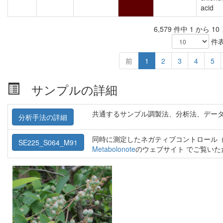
acid
6,579 件中 1 から 1
件
前
1
2
3
4
5
サンプルの詳細
共通するサンプル調製法、分析法、デー
分析手法の詳細
同時に測定したネガティブコントロール（
SE225_S064_M91
Metabolonote
のウェブサイト でご覧い