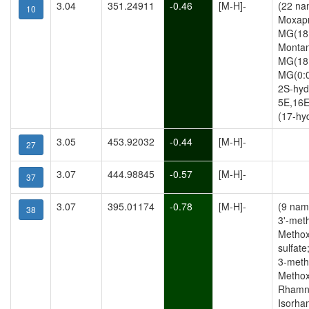
3.04
351.24911
-0.46
[M-H]-
(22 na
10
Moxapri
MG(18:
Montan
MG(18:
MG(0:0
2S-hyd
5E,16E
(17-hyd
3.05
453.92032
-0.44
[M-H]-
27
3.07
444.98845
-0.57
[M-H]-
37
3.07
395.01174
-0.78
[M-H]-
(9 nam
38
3'-meth
Methox
sulfat
3-methy
Methoxy
Rhamne
Isorham