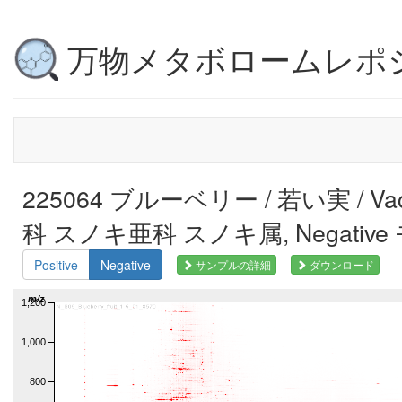
万物メタボロームレポ
225064 ブルーベリー / 若い実 / Vacc
科 スノキ亜科 スノキ属, Negative
Positive
Negative
サンプルの詳細
ダウンロード
m/z
1,200
1,000
800