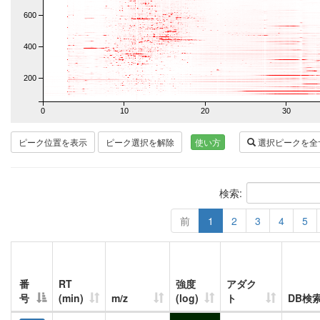
600
400
200
0
10
20
30
ピーク位置を表示
ピーク選択を解除
使い方
選択ピークを全
検索:
前
1
2
3
4
5
番
RT
強度
アダク
号
(min)
m/z
(log)
ト
DB検