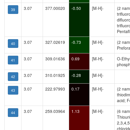
3.07
377.00020
-0.50
[M-H]-
(2 name
39
trifluo
difluor
trifluo
Pentaf
3.07
327.02619
-0.73
[M-H]-
(2 nam
40
Prefor
3.07
309.01636
0.69
[M-H]-
O-Ethy
41
phosph
3.07
310.01925
-0.28
[M-H]-
42
3.07
222.97993
0.17
[M-H]-
(2 nam
43
thiodi
acid; 
3.07
259.03964
1.13
[M-H]-
(6 name
44
Thiour
2,3,4,
chlorid