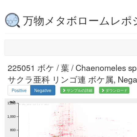
万物メタボロームレポ
225051 ボケ / 葉 / Chaenomeles s
サクラ亜科 リンゴ連 ボケ属, Negat
Positive
Negative
サンプルの詳細
ダウンロード
m/z
1,200
1,000
800