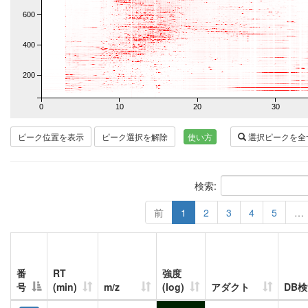
600
400
200
0
10
20
30
ピーク位置を表示
ピーク選択を解除
使い方
選択ピークを全
検索:
前
1
2
3
4
5
…
番
RT
強度
号
(min)
m/z
(log)
アダクト
DB