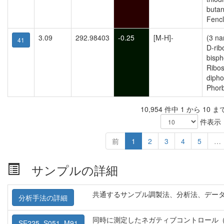
butan
Fencl
3.09
292.98403
-0.25
[M-H]-
(3 n
41
D-rib
bisph
Ribos
dipho
Phor
10,954 件中 1 から 10 
件表示
前
1
2
3
4
5
…
サンプルの詳細
共通するサンプル調製法、分析法、デー
分析手法の詳細
同時に測定したネガティブコントロール（
SE225_S051_M91