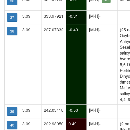
36
3.09
333.97921
-0.31
[M-H]-
37
3.09
227.07332
-0.40
[M-H]-
(25 
38
Oxyb
Anhy
Sesel
salic
hydr
5,6-
Forki
Dihyd
dimet
Majur
salic
4,4',
3.09
242.03418
-0.50
[M-H]-
39
3.09
222.98050
0.49
[M-H]-
(2 na
40
thiod