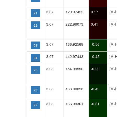
3.07
129.97422
0.17
[M-H
21
3.07
222.98073
0.41
[M-H
22
3.07
186.92568
-0.56
[M-H
23
3.07
442.97443
-0.45
[M-H
24
3.08
154.99596
-0.20
[M-H
25
3.08
463.00028
-0.49
[M-H
26
3.08
166.99361
-0.61
[M-H
27