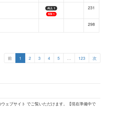
231
ALL 1
KN 1
298
前
1
2
3
4
5
…
123
次
のウェブサイト でご覧いただけます。【現在準備中で