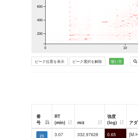
600
400
200
0
10
ピーク位置を表示
ピーク選択を解除
使い方
番
RT
強度
号
(min)
m/z
(log)
アダ
3.07
332.97628
0.65
[M-H
20