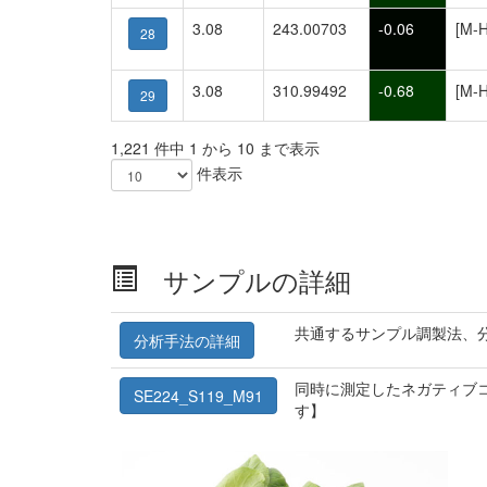
3.08
243.00703
-0.06
[M-H
28
3.08
310.99492
-0.68
[M-H
29
1,221 件中 1 から 10 まで表示
件表示
サンプルの詳細
共通するサンプル調製法、
分析手法の詳細
同時に測定したネガティブコ
SE224_S119_M91
す】