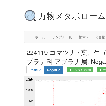
万物メタボロー
ホーム
サンプル一覧
検索
化合物
224119 コマツナ / 葉、生（可食部
ブラナ科 アブラナ属, Negat
Positive
Negative
サンプルの詳細
ダ
m/z
1,200
1,000
800