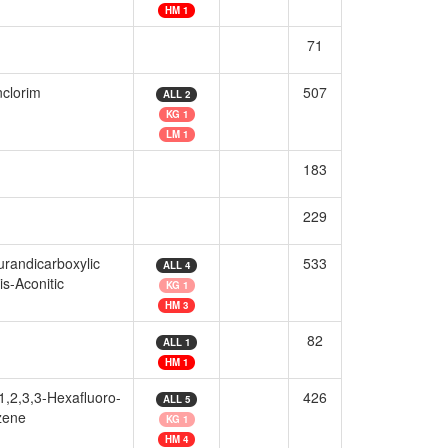
HM 1
71
nclorim
507
ALL 2
KG 1
LM 1
183
229
urandicarboxylic
533
ALL 4
is-Aconitic
KG 1
HM 3
82
ALL 1
HM 1
1,2,3,3-Hexafluoro-
426
ALL 5
zene
KG 1
HM 4