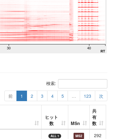
30
40
RT
検索:
前
1
2
3
4
5
…
123
次
共
ヒット
有
数
MSn
数
292
MS2
ALL 1