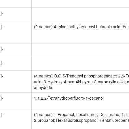
]-
]-
(2 names) 4-thiodimethylarsenoyl butanoic acid; Fe
]-
]-
]-
(4 names) O,O,S-Trimethyl phosphorothioate; 2,5-F
acid; 3-Hydroxy-4-oxo-4H-pyran-2-carboxylic acid; c
anhydride
]-
1,1,2,2-Tetrahydroperfluoro-1-decanol
]-
(5 names) 1-Propanol, hexafluoro-; Desflurane; 1,1,
2-propanol; Hexafluoroisopropanol; Pentafluoroben