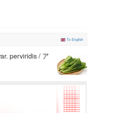
To English
erviridis / ア