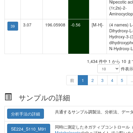
Nipecotic aci
(1r,2s)-2-
Aminocyclope
3.07
196.05908
-0.56
[M-H]-
(4 names) L
39
Dihydroxy-L-
Hydroxy-3-(3
dihydroxyph
N-Hydroxy-L-
1,434 件中 1 から 10 
件表
前
1
2
3
4
5
サンプルの詳細
共通するサンプル調製法、分析法、デー
分析手法の詳細
同時に測定したネガティブコントロール（
SE224_S110_M91
Metabolonote
のウェブサイト でご覧い