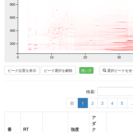
800
600
400
200
0
10
20
30
ピーク位置を表示
ピーク選択を解除
使い方
選択ピークを全
検索:
前
1
2
3
4
5
ア
ダ
番
RT
強度
ク