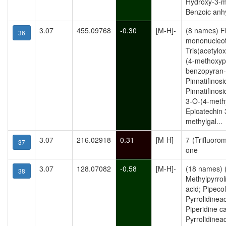
Hydroxy-3-m
Benzoic anhy
3.07
455.09768
-0.30
[M-H]-
(8 names) F
36
mononucleoti
Tris(acetylo
(4-methoxyp
benzopyran-
Pinnatifinosi
Pinnatifinos
3-O-(4-methy
Epicatechin 
methylgal...
3.07
216.02918
0.31
[M-H]-
7-(Trifluoro
37
one
3.07
128.07082
-0.58
[M-H]-
(18 names) 
38
Methylpyrrol
acid; Pipecol
Pyrrolidineac
Piperidine ca
Pyrrolidineac