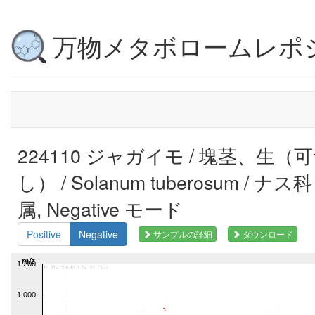
万物メタボロームレポ
224110 ジャガイモ / 塊茎、生
し） / Solanum tuberosum / ナス
属, Negative モード
Positive
Negative
サンプルの詳細
ダウンロード
m/z
1,200
1,000