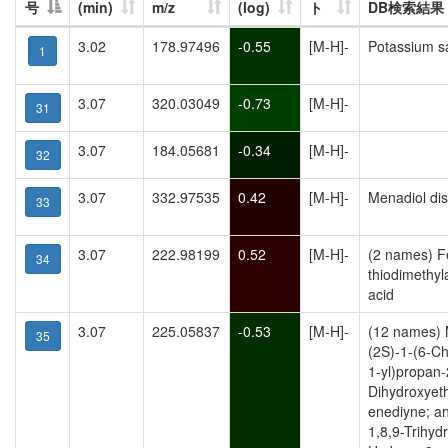
号
(min)
m/z
(log)
ト
DB検索結果
3.02
178.97496
-0.55
[M-H]-
Potassium sal
1
3.07
320.03049
-0.73
[M-H]-
31
3.07
184.05681
-0.34
[M-H]-
32
3.07
332.97535
0.42
[M-H]-
Menadiol dis
33
3.07
222.98199
0.52
[M-H]-
(2 names) Fe
34
thiodimethyl
acid
3.07
225.05837
-0.53
[M-H]-
(12 names) M
35
(2S)-1-(6-Ch
1-yl)propan-
Dihydroxyeth
enediyne; an
1,8,9-Trihyd