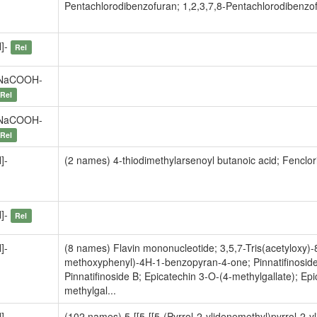
Pentachlorodibenzofuran; 1,2,3,7,8-Pentachlorodibenzo
H]-
Rel
NaCOOH-
Rel
NaCOOH-
Rel
]-
(2 names) 4-thiodimethylarsenoyl butanoic acid; Fenclo
H]-
Rel
]-
(8 names) Flavin mononucleotide; 3,5,7-Tris(acetyloxy)
methoxyphenyl)-4H-1-benzopyran-4-one; Pinnatifinoside 
Pinnatifinoside B; Epicatechin 3-O-(4-methylgallate); Ep
methylgal...
]-
(102 names) 5-[[5-[[5-(Pyrrol-2-ylidenemethyl)pyrrol-2-y