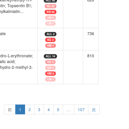
ALL 92
tin; Topsentin B1;
KG 20
ylkalmiatin...
KN 63
HM 8
LM 1
ate
736
ALL 3
KG 2
HM 1
dro-L-erythronate;
810
ALL 14
lic acid;
KG 3
ahydro-2-methyl-3-
KN 1
HM 9
LM 1
前
1
2
3
4
5
…
107
次