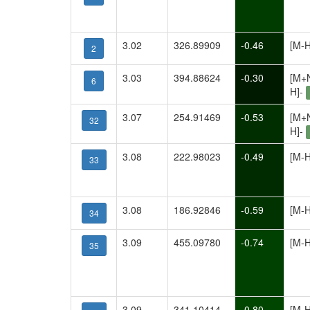
3.02
326.89909
-0.46
[M-
2
3.03
394.88624
-0.30
[M+
6
H]-
3.07
254.91469
-0.53
[M+
32
H]-
3.08
222.98023
-0.49
[M-H
33
3.08
186.92846
-0.59
[M-
34
3.09
455.09780
-0.74
[M-H
35
3.09
341.10414
-0.80
[M-H