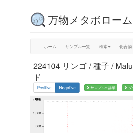
万物メタボロー
ホーム
サンプル一覧
検索
化合物
224104 リンゴ / 種子 / Ma
ド
Positive
Negative
サンプルの詳細
ダ
m/z
1,200
1,000
800