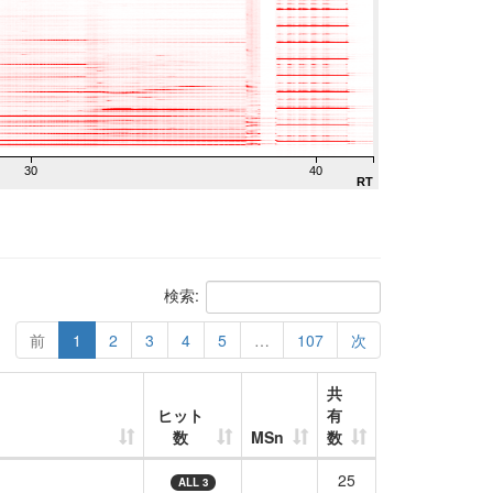
30
40
RT
検索:
前
1
2
3
4
5
…
107
次
共
ヒット
有
数
MSn
数
-
25
ALL 3