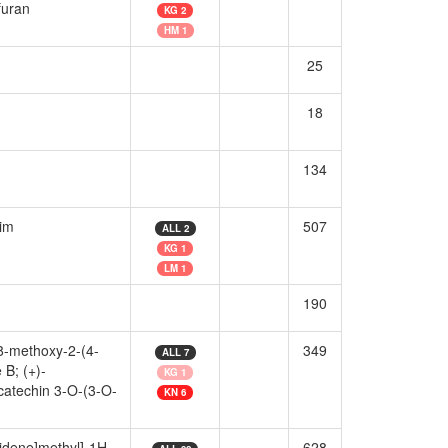
furan
KG 2
HM 1
25
18
134
rim
507
ALL 2
KG 1
LM 1
190
-8-methoxy-2-(4-
349
ALL 7
B; (+)-
KG 1
icatechin 3-O-(3-O-
KN 6
lidene]methyl]-1H-
628