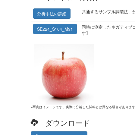
共通するサンプル調製法、
分析手法の詳細
同時に測定したネガティブコ
SE224_S104_M91
す】
※写真はイメージです。実際に分析した試料とは異なる場合がありま
ダウンロード