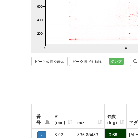
600
400
200
0
10
ピーク位置を表示
ピーク選択を解除
使い方
番
RT
強度
号
(min)
m/z
(log)
アダ
3.02
336.85483
-0.69
[M-H
1