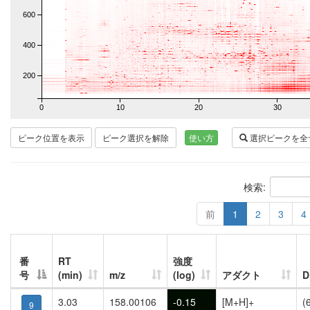
600
400
200
0
10
20
30
ピーク位置を表示
ピーク選択を解除
使い方
選択ピークを全
検索:
前
1
2
3
4
番
RT
強度
号
(min)
m/z
(log)
アダクト
3.03
158.00106
-0.15
[M+H]+
(
9