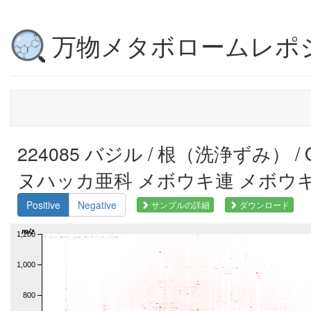
万物メタボロームレポ
224085 バジル / 根（洗浄ずみ） / Oc
ヌハッカ亜科 メボウキ連 メボウキ属, 
Positive
Negative
サンプルの詳細
ダウンロード
m/z
1,200
1,000
800