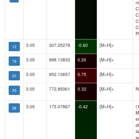
n
C
C
C
C
P
3.05
307.25278
-0.60
[M+H]+
12
3.05
998.13833
0.26
[M+H]+
19
3.05
952.13657
0.75
[M+H]+
20
3.05
772.85061
0.32
[M+H]+
N
35
3.05
173.07867
-0.42
[M+H]+
(
38
M
e
d
I
a