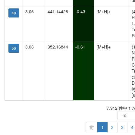
d
3.06
441.14428
-0.43
[M+H]+
(
48
H
L
T
P
3.06
352.16844
-0.61
[M+H]+
(
50
N
P
C
T
c
D
X
[6
7,912 件中 1
前
1
2
3
4