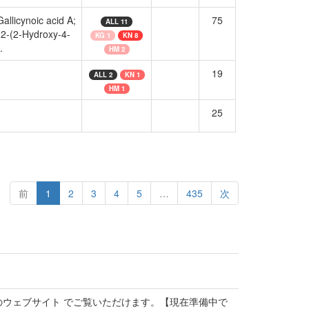
allicynoic acid A;
75
ALL 11
; 2-(2-Hydroxy-4-
KG 1
KN 8
.
HM 2
19
ALL 2
KN 1
HM 1
25
前
1
2
3
4
5
…
435
次
のウェブサイト でご覧いただけます。【現在準備中で