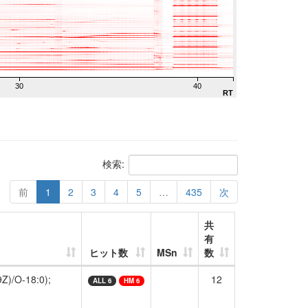
30
40
RT
検索:
前
1
2
3
4
5
…
435
次
共
有
ヒット数
MSn
数
Z)/O-18:0);
12
ALL 6
HM 6