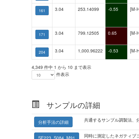
3.04
253.14099
-0.55
[M-H
161
3.04
799.12505
0.65
[M-H
171
3.04
1,000.96222
-0.53
[M-H
204
4,349 件中 1 から 10 まで表示
件表示
サンプルの詳細
共通するサンプル調製法、
分析手法の詳細
同時に測定したネガティブコ
SE223_S084_M91