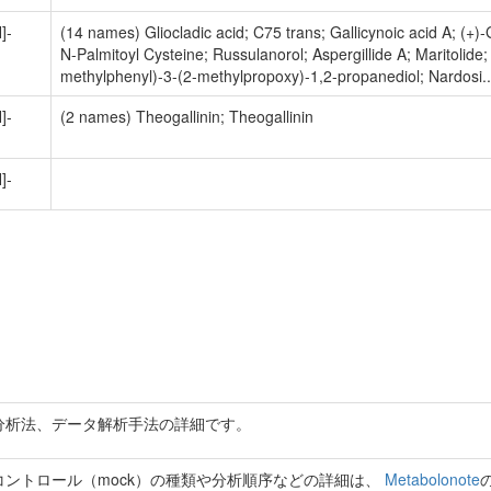
]-
(14 names) Gliocladic acid; C75 trans; Gallicynoic acid A; (+)-G
N-Palmitoyl Cysteine; Russulanorol; Aspergillide A; Maritolide
methylphenyl)-3-(2-methylpropoxy)-1,2-propanediol; Nardosi..
]-
(2 names) Theogallinin; Theogallinin
]-
分析法、データ解析手法の詳細です。
ントロール（mock）の種類や分析順序などの詳細は、
Metabolonote