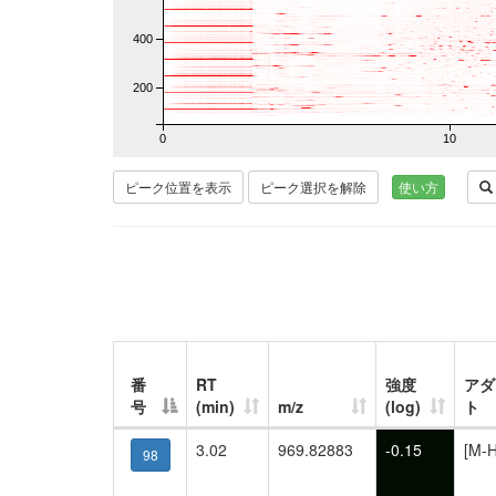
400
200
0
10
ピーク位置を表示
ピーク選択を解除
使い方
番
RT
強度
アダ
号
(min)
m/z
(log)
ト
3.02
969.82883
-0.15
[M-H
98