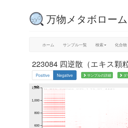
万物メタボロー
ホーム
サンプル一覧
検索
化合物
223084 四逆散（エキス顆粒）,
Positive
Negative
サンプルの詳細
ダ
m/z
1,200
1,000
800
600