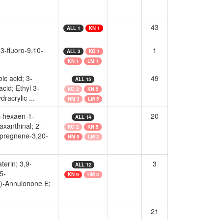
43
ALL 1
KN 1
3-fluoro-9,10-
1
ALL 3
KG 1
KN 1
LM 1
ic acid; 3-
49
ALL 15
acid; Ethyl 3-
KG 2
KN 5
racrylic ...
HM 3
LM 5
5-hexaen-1-
20
ALL 14
axanthinal; 2-
KG 2
KN 5
-pregnene-3,20-
HM 5
LM 2
erin; 3,9-
3
ALL 12
5-
KN 9
HM 3
+)-Annuionone E;
21