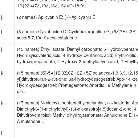
TG(22:4(7Z,10Z,13Z,16Z)/O-18:0/...
]-
(2 names) Aplicyanin E; (+)-Aplicyanin E
]-
(3 names) Cyclobuxine D; Cyclobuxargentine G; (5Z,7E)-(3S)-
seco-5,7,10(19)-cholestatriene
]-
(15 names) Ethyl lactate; Diethyl carbonate; 5-Hydroxypentano
Hydroxyisovaleric acid; 4-hydroxy-pentanoic acid; Erythronilic 
hydroxypropanoate; 2-Hydroxy-2-methylbutyric acid; 2-Ethylhyd
]-
(15 names) (S)-5-((1E,3Z,6Z,12Z,15Z)octadeca-1,3,6,9,12,1
yl)dihydrofuran-2-(3)-one; 3a-Hydroxydesogestrel; Apo-14'-ze
Hydroxydesogestrel; Promegestone; Anordiol; 6-Methylene-4
dio...
]-
(17 names) N-Methylolpentamethylmelamine; (-)-Acaterin; Acat
Dimethyl-6-(1-methylethyl)-1,4-dioxaspiro[4.5]decan-2-one; 4,
Dihydrovomifoliol; Methyl dihydrojasmonate; Annuionone E; (
Annuionone...
]-