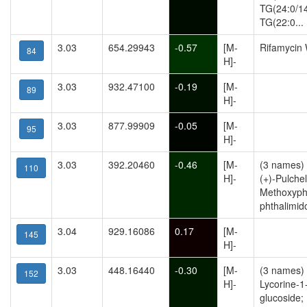
TG(24:0/14
TG(22:0...
3.03
654.29943
-0.57
[M-
Rifamycin
84
H]-
3.03
932.47100
-0.19
[M-
89
H]-
3.03
877.99909
-0.05
[M-
95
H]-
3.03
392.20460
-0.46
[M-
(3 names) 
110
H]-
(+)-Pulche
Methoxyphe
phthalimid
3.04
929.16086
0.17
[M-
145
H]-
3.03
448.16440
-0.30
[M-
(3 names) 
152
H]-
Lycorine-1
glucoside; 