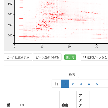
800
600
400
200
0
10
20
30
ピーク位置を表示
ピーク選択を解除
使い方
選択ピークを全
検索:
前
1
2
3
4
5
…
ア
ダ
番
RT
強度
ク