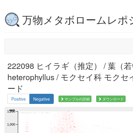
万物メタボロームレポ
222098 ヒイラギ（推定） / 葉（若い）
heterophyllus / モクセイ科 モクセイ
ード
Positive
Negative
サンプルの詳細
ダウンロード
m/z
1,200
1,000