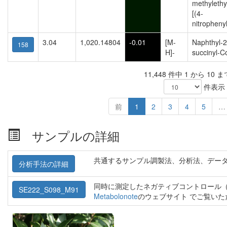
methylethyl
[(4-
nitropheny
3.04
1,020.14804
-0.01
[M-
Naphthyl-2
158
H]-
succinyl-C
11,448 件中 1 から 10 
件表示
前
1
2
3
4
5
…
サンプルの詳細
共通するサンプル調製法、分析法、デー
分析手法の詳細
同時に測定したネガティブコントロール（
SE222_S098_M91
Metabolonote
のウェブサイト でご覧い