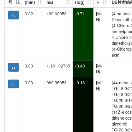
号
(min)
m/z
(log)
ト
DB検索結
3.02
199.02058
-0.71
[M-
(4 names)
78
H]-
Dibenzothi
(4-Chloro-
methylphen
4-Chloro-3
dimethoxy
(4-Chlorop
acid
3.03
1,101.92765
-0.40
[M-
82
H]-
3.03
999.95053
-0.13
[M-
(44 names
83
H]-
TG(18:0/22
TG(18:0/20
TG(20:0/18
TG(20:0/22
(11Z-eicos
diheneicos
glycerol;
TG(22:0/24