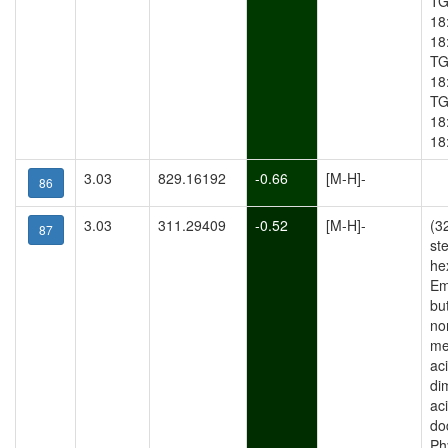
TG
18
18
TG
18
TG
18
18
3.03
829.16192
-0.66
[M-H]-
86
3.03
311.29409
-0.52
[M-H]-
(3
87
ste
he
Em
bu
no
me
ac
di
ac
do
Ph