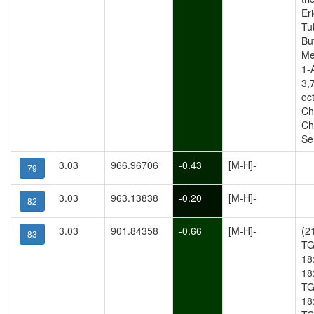
Er
Tu
Bu
Me
1-
3,
oc
Chl
Ch
Se
3.03
966.96706
-0.43
[M-H]-
79
3.03
963.13838
-0.20
[M-H]-
82
3.03
901.84358
-0.66
[M-H]-
(2
83
TG
18
18
TG
18