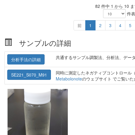
82 件中 1 から 10
件表
前
1
2
3
4
5
サンプルの詳細
共通するサンプル調製法、分析法、デー
分析手法の詳細
同時に測定したネガティブコントロール（
SE221_S070_M91
Metabolonote
のウェブサイト でご覧い