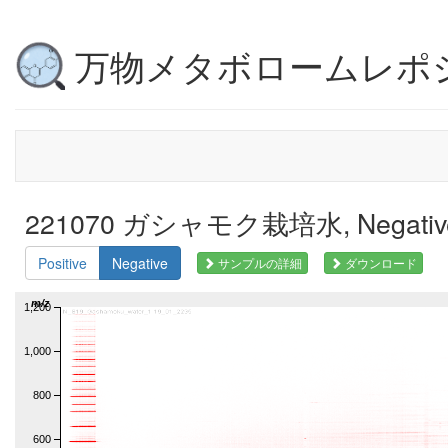
万物メタボロームレポ
221070 ガシャモク栽培水, Negati
Positive
Negative
サンプルの詳細
ダウンロード
m/z
1,200
1,000
800
600