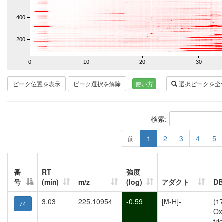
400
200
0
10
20
30
ピーク位置を表示
ピーク選択を解除
使い方
選択ピークを全
検索:
前
1
2
3
4
5
番
RT
強度
号
(min)
m/z
(log)
アダクト
D
3.03
225.10954
-0.59
[M-H]-
(1
74
Ox
tr