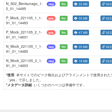
N_S02_Benisunago_1-
neg
22 MB
SE2
Yes
2_01_14495
P_Mock_221105_1_1-
pos
50 MB
SE2
Yes
91_01_14483
P_Mock_221105_2_1-
pos
47 MB
SE2
Yes
91_01_14601
N_Mock_221105_1_1-
neg
20 MB
SE2
Yes
91_01_14485
N_Mock_221105_2_1-
neg
19 MB
SE2
Yes
91_01_14603
*使用
本サイトでのピーク検出およびアラインメントで使用された
「yes」で示しました。
*メタデータ詳細
いくつかのページは準備中です。