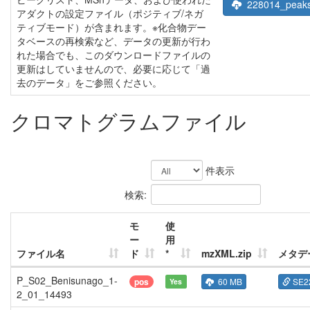
228014_peaks
アダクトの設定ファイル（ポジティブ/ネガ
ティブモード）が含まれます。※化合物デー
タベースの再検索など、データの更新が行わ
れた場合でも、このダウンロードファイルの
更新はしていませんので、必要に応じて「過
去のデータ」をご参照ください。
クロマトグラムファイル
件表示
検索:
モ
使
ー
用
ファイル名
ド
*
mzXML.zip
メタデ
P_S02_Benisunago_1-
pos
60 MB
SE2
Yes
2_01_14493