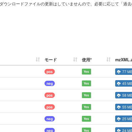
ダウンロードファイルの更新はしていませんので、必要に応じて「過去
モード
使用*
mzXML.z
pos
77 M
Yes
neg
45 M
Yes
pos
58 M
Yes
pos
55 M
Yes
neg
25 M
Yes
neg
24 M
Yes