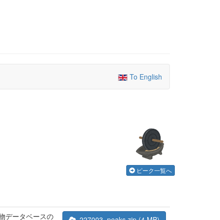
To English
ピーク一覧へ
合物データベースの
227003_peaks.zip (4 MB)