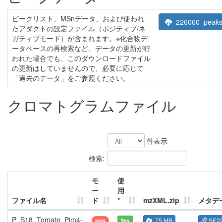
ピークリスト、MSnデータ、および使われ
226060_peaks.
たアダクトの設定ファイル（ポジティブ/ネ
ガティブモード）が含まれます。※化合物デ
ータベースの再検索など、データの更新が行
われた場合でも、このダウンロードファイル
の更新はしていませんので、必要に応じて
「過去のデータ」をご参照ください。
クロマトグラムファイル
件表示
検索:
モ
使
ー
用
ファイル名
ド
*
mzXML.zip
メタデ
P_S18_Tomato_Pim4-
pos
75 MB
SE2
Yes