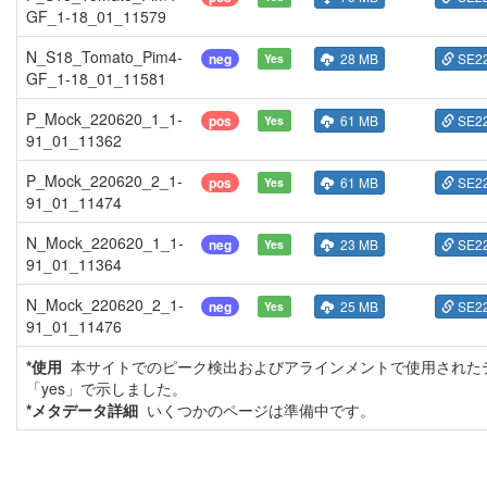
GF_1-18_01_11579
N_S18_Tomato_Pim4-
neg
28 MB
SE2
Yes
GF_1-18_01_11581
P_Mock_220620_1_1-
pos
61 MB
SE2
Yes
91_01_11362
P_Mock_220620_2_1-
pos
61 MB
SE2
Yes
91_01_11474
N_Mock_220620_1_1-
neg
23 MB
SE2
Yes
91_01_11364
N_Mock_220620_2_1-
neg
25 MB
SE2
Yes
91_01_11476
*使用
本サイトでのピーク検出およびアラインメントで使用された
「yes」で示しました。
*メタデータ詳細
いくつかのページは準備中です。