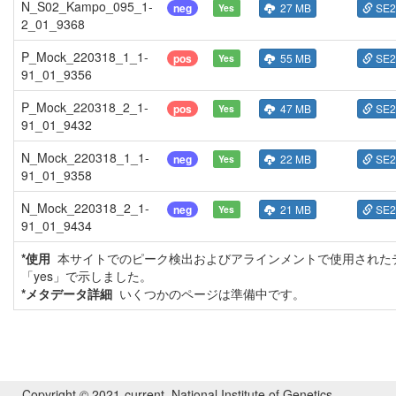
N_S02_Kampo_095_1-
neg
27 MB
SE2
Yes
2_01_9368
P_Mock_220318_1_1-
pos
55 MB
SE2
Yes
91_01_9356
P_Mock_220318_2_1-
pos
47 MB
SE2
Yes
91_01_9432
N_Mock_220318_1_1-
neg
22 MB
SE2
Yes
91_01_9358
N_Mock_220318_2_1-
neg
21 MB
SE2
Yes
91_01_9434
*使用
本サイトでのピーク検出およびアラインメントで使用された
「yes」で示しました。
*メタデータ詳細
いくつかのページは準備中です。
Copyright © 2021-current. National Institute of Genetics,