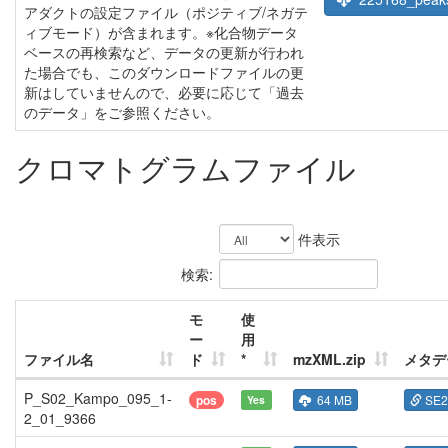
アダクトの設定ファイル（ポジティブ/ネガテ
ィブモード）が含まれます。※化合物データ
ベースの再検索など、データの更新が行われ
た場合でも、このダウンロードファイルの更
新はしていませんので、必要に応じて「過去
のデータ」をご参照ください。
クロマトグラムファイル
件表示
検索:
モ
使
ー
用
ファイル名
ド
*
mzXML.zip
メタデ
P_S02_Kampo_095_1-
pos
64 MB
SE2
Yes
2_01_9366