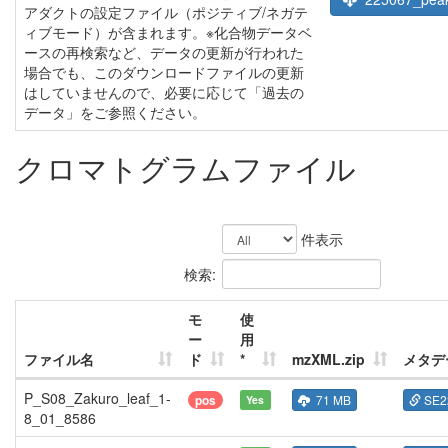
アダクトの設定ファイル（ポジティブ/ネガテ
ィブモード）が含まれます。※化合物データベ
ースの再検索など、データの更新が行われた
場合でも、このダウンロードファイルの更新
はしていませんので、必要に応じて「過去の
データ」をご参照ください。
クロマトグラムファイル
件表示
検索:
モ
使
ー
用
ファイル名
ド
*
mzXML.zip
メタデ
P_S08_Zakuro_leaf_1-
pos
71 MB
SE2
Yes
8_01_8586