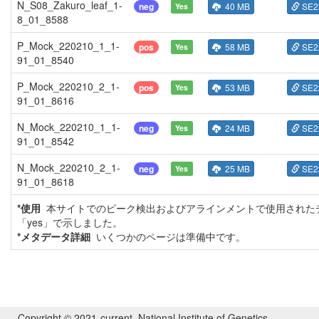
N_S08_Zakuro_leaf_1-
neg
40 MB
SE2
Yes
8_01_8588
P_Mock_220210_1_1-
pos
58 MB
SE2
Yes
91_01_8540
P_Mock_220210_2_1-
pos
53 MB
SE2
Yes
91_01_8616
N_Mock_220210_1_1-
neg
24 MB
SE2
Yes
91_01_8542
N_Mock_220210_2_1-
neg
25 MB
SE2
Yes
91_01_8618
*使用
本サイトでのピーク検出およびアラインメントで使用された
「yes」で示しました。
*メタデータ詳細
いくつかのページは準備中です。
Copyright © 2021-current. National Institute of Genetics,