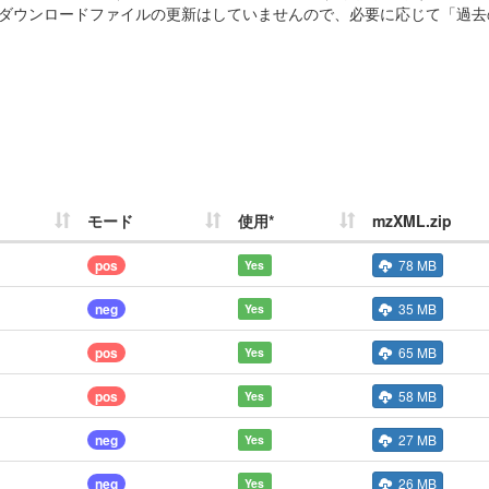
ダウンロードファイルの更新はしていませんので、必要に応じて「過去
モード
使用*
mzXML.zip
pos
78 MB
Yes
neg
35 MB
Yes
pos
65 MB
Yes
pos
58 MB
Yes
neg
27 MB
Yes
neg
26 MB
Yes