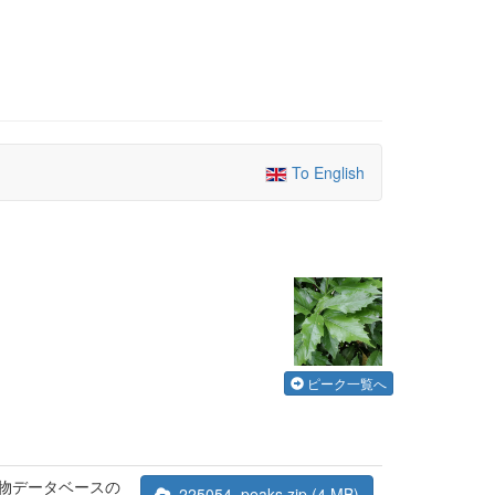
To English
ピーク一覧へ
合物データベースの
225054_peaks.zip (4 MB)