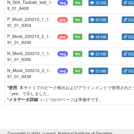
N_S09_Tsubaki_leaf_1-
neg
35 MB
SE
Yes
9_01_8408
P_Mock_220210_1_1-
pos
63 MB
SE
Yes
91_01_8354
P_Mock_220210_2_1-
pos
58 MB
SE
Yes
91_01_8436
N_Mock_220210_1_1-
neg
25 MB
SE
Yes
91_01_8356
N_Mock_220210_2_1-
neg
25 MB
SE
Yes
91_01_8438
*使用
本サイトでのピーク検出およびアラインメントで使用された
「yes」で示しました。
*メタデータ詳細
いくつかのページは準備中です。
Copyright © 2021-current. National Institute of Genetics,