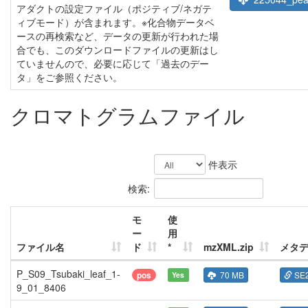
アダクトの設定ファイル（ポジティブ/ネガテ
ィブモード）が含まれます。※化合物データベ
ースの再検索など、データの更新が行われた場
合でも、このダウンロードファイルの更新はし
ていませんので、必要に応じて「過去のデー
タ」をご参照ください。
クロマトグラムファイル
件表示
検索:
モ
使
ー
用
ファイル名
ド
*
mzXML.zip
メタデ
P_S09_Tsubaki_leaf_1-
pos
70 MB
SE
Yes
9_01_8406