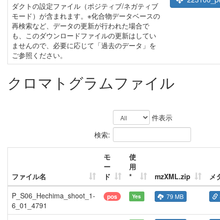
ダクトの設定ファイル（ポジティブ/ネガティブ
モード）が含まれます。※化合物データベースの
再検索など、データの更新が行われた場合で
も、このダウンロードファイルの更新はしてい
ませんので、必要に応じて「過去のデータ」を
ご参照ください。
クロマトグラムファイル
件表示
検索:
モ
使
ー
用
ファイル名
ド
*
mzXML.zip
メ
P_S06_Hechima_shoot_1-
pos
79 MB
Yes
6_01_4791