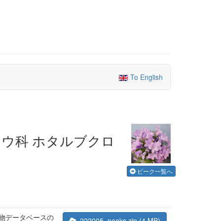
To English
/ キキョウ科 ホタルブクロ
ピーク一覧へ
合物データベースの
222005_peaks.zip (4 MB)