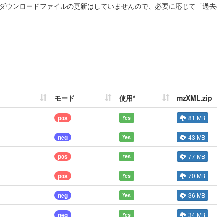
ダウンロードファイルの更新はしていませんので、必要に応じて「過去
モード
使用*
mzXML.zip
pos
81 MB
Yes
neg
43 MB
Yes
pos
77 MB
Yes
pos
70 MB
Yes
neg
36 MB
Yes
neg
34 MB
Yes