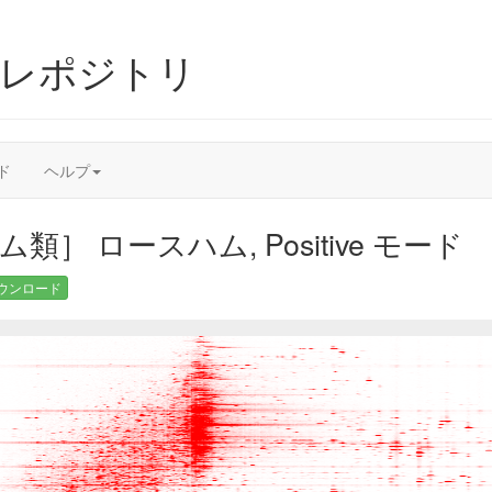
ムレポジトリ
ド
ヘルプ
類］ ロースハム, Positive モード
ウンロード