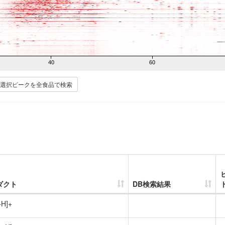
40
60
選択ピークを全食品で検索
ダクト
DB検索結果
+H]+