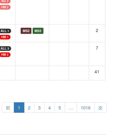
KG 2
HM 2
2
MS2
MS3
ALL 1
HM 1
7
ALL 3
HM 3
41
前
1
2
3
4
5
…
1016
次