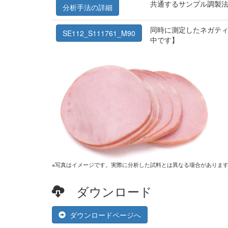
共通するサンプル調製
分析手法の詳細
同時に測定したネガティ
SE112_S111761_M90
中です】
※写真はイメージです。実際に分析した試料とは異なる場合がありま
ダウンロード
ダウンロードページへ