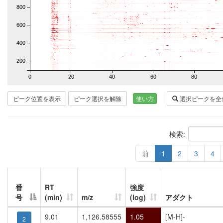
800
600
400
200
0
20
40
60
80
ピーク位置を表示
ピーク選択を解除
使い方
選択ピークを全
検索:
前
1
2
3
4
番
RT
強度
号
(min)
m/z
(log)
アダクト
9.01
1,126.58555
1.05
[M-H]-
2