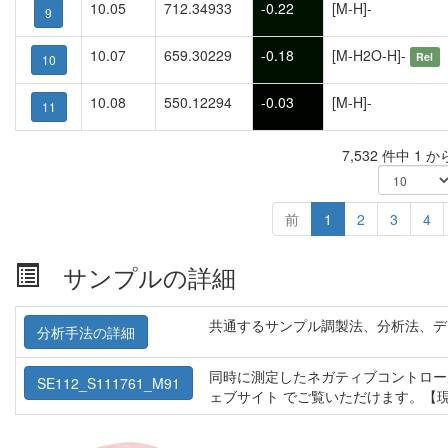
10.05
712.34933
-0.22
[M-H]-
9
10.07
659.30229
-0.18
[M-H2O-H]-
Rel
10
10.08
550.12294
-0.03
[M-H]-
11
7,532 件中 1 
前
1
2
3
4
サンプルの詳細
共通するサンプル調製法、分析法、デ
分析手法の詳細
同時に測定したネガティブコントロー
SE112_S111761_M91
ェブサイト でご覧いただけます。【