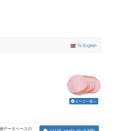
To English
ピーク一覧へ
合物データベースの
11176_peaks.zip (5 MB)