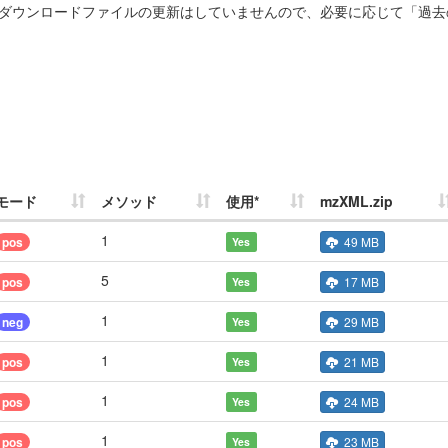
ダウンロードファイルの更新はしていませんので、必要に応じて「過去
モード
メソッド
使用*
mzXML.zip
1
pos
49 MB
Yes
5
pos
17 MB
Yes
1
neg
29 MB
Yes
1
pos
21 MB
Yes
1
pos
24 MB
Yes
1
pos
23 MB
Yes