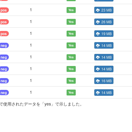
1
pos
23 MB
Yes
1
pos
26 MB
Yes
1
pos
19 MB
Yes
1
neg
14 MB
Yes
1
neg
14 MB
Yes
1
neg
14 MB
Yes
1
neg
16 MB
Yes
1
neg
14 MB
Yes
使用されたデータを「yes」で示しました。