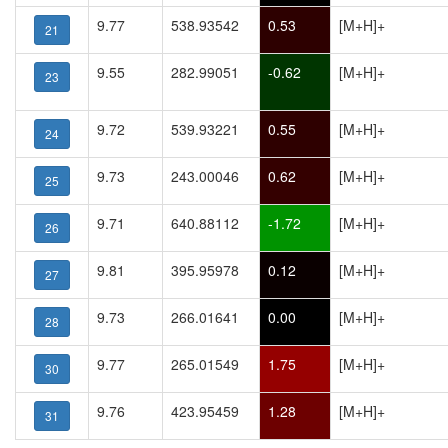
9.77
538.93542
0.53
[M+H]+
21
9.55
282.99051
-0.62
[M+H]+
23
9.72
539.93221
0.55
[M+H]+
24
9.73
243.00046
0.62
[M+H]+
25
9.71
640.88112
-1.72
[M+H]+
26
9.81
395.95978
0.12
[M+H]+
27
9.73
266.01641
0.00
[M+H]+
28
9.77
265.01549
1.75
[M+H]+
30
9.76
423.95459
1.28
[M+H]+
31