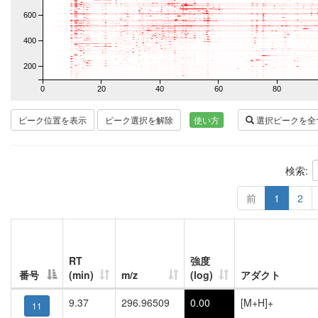
600
400
200
0
20
40
60
80
ピーク位置を表示
ピーク選択を解除
使い方
選択ピークを全
検索:
前
1
2
RT
強度
番号
(min)
m/z
(log)
アダクト
9.37
296.96509
0.00
[M+H]+
11