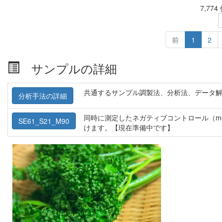
7,77
前
1
2
サンプルの詳細
共通するサンプル調製法、分析法、データ
分析手法の詳細
同時に測定したネガティブコントロール（m
SE61_S21_M90
けます。【現在準備中です】