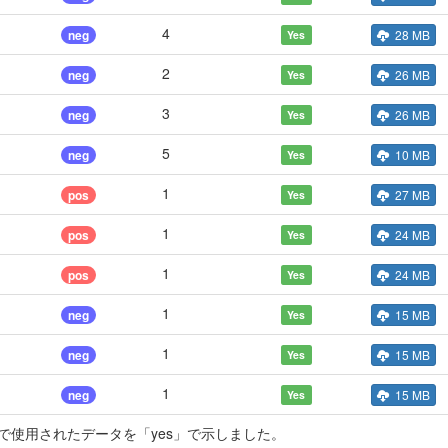
4
neg
28 MB
Yes
2
neg
26 MB
Yes
3
neg
26 MB
Yes
5
neg
10 MB
Yes
1
pos
27 MB
Yes
1
pos
24 MB
Yes
1
pos
24 MB
Yes
1
neg
15 MB
Yes
1
neg
15 MB
Yes
1
neg
15 MB
Yes
使用されたデータを「yes」で示しました。