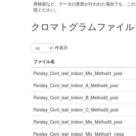
再検索など、データの更新が行われた場合でも、この
照ください。
クロマトグラムファイル
件表示
ファイル名
Parsley_Cont_leaf_indoor_Mix_Method1_posi
Parsley_Cont_leaf_indoor_A_Method4_posi
Parsley_Cont_leaf_indoor_B_Method2_posi
Parsley_Cont_leaf_indoor_C_Method3_posi
Parsley_Cont_leaf_indoor_Mix_Method5_posi
Parsley_Cont_leaf_indoor_Mix_Method1_nega