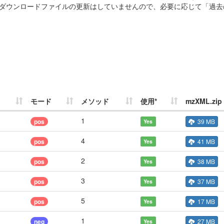
ダウンロードファイルの更新はしていませんので、必要に応じて「過去
モード
メソッド
使用*
mzXML.zip
1
pos
39 MB
Yes
4
pos
41 MB
Yes
2
pos
38 MB
Yes
3
pos
37 MB
Yes
5
pos
17 MB
Yes
1
neg
27 MB
Yes