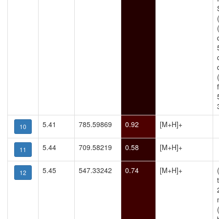
5.41
785.59869
0.92
[M+H]+
10
5.44
709.58219
0.58
[M+H]+
11
5.45
547.33242
0.74
[M+H]+
12