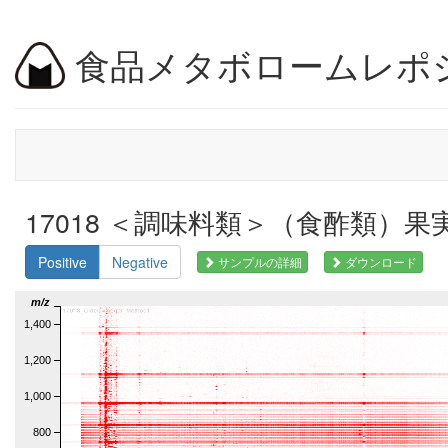
食品メタボロームレポ
17018 ＜調味料類＞（食酢類）果実酢 
Positive
Negative
サンプルの詳細
ダウンロード
m/z
1,400
1,200
1,000
800