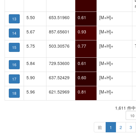
5.50
653.51960
0.61
[M+H]+
13
5.67
857.65601
0.93
[M+H]+
14
5.75
503.30576
0.77
[M+H]+
15
5.84
729.53600
0.61
[M+H]+
16
5.90
637.52429
0.60
[M+H]+
17
5.96
621.52969
0.81
[M+H]+
18
1,611 件
前
1
2
3