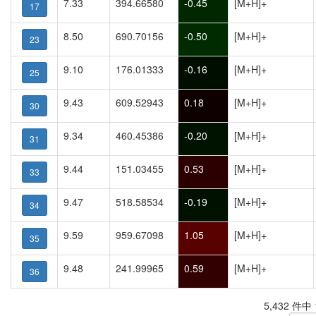
7.33
394.66580
-0.45
[M+H]+
17
8.50
690.70156
-0.50
[M+H]+
23
9.10
176.01333
-0.16
[M+H]+
25
9.43
609.52943
0.18
[M+H]+
30
9.34
460.45386
-0.20
[M+H]+
31
9.44
151.03455
0.53
[M+H]+
33
9.47
518.58534
-0.19
[M+H]+
34
9.59
959.67098
1.05
[M+H]+
35
9.48
241.99965
0.59
[M+H]+
36
5,432 件中