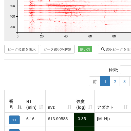
600
400
200
0
20
40
60
80
ピーク位置を表示
ピーク選択を解除
使い方
選択ピークを全
検索:
前
1
2
3
番
RT
強度
号
(min)
m/z
(log)
アダクト
6.16
613.90583
-0.35
[M+H]+
11