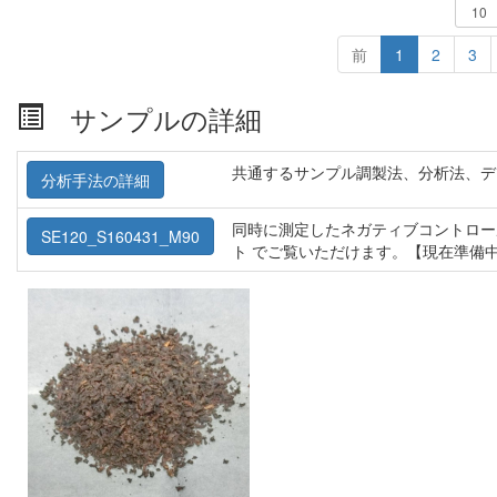
前
1
2
3
サンプルの詳細
共通するサンプル調製法、分析法、デ
分析手法の詳細
同時に測定したネガティブコントロー
SE120_S160431_M90
ト でご覧いただけます。【現在準備