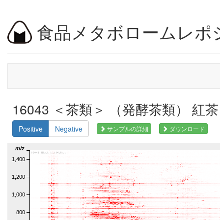
食品メタボロームレポ
16043 ＜茶類＞ （発酵茶類） 紅茶 茶,
Positive
Negative
サンプルの詳細
ダウンロード
m/z
1,400
1,200
1,000
800