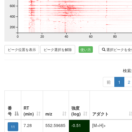
600
400
200
0
20
40
60
80
ピーク位置を表示
ピーク選択を解除
使い方
選択ピークを全
検索
前
1
2
番
RT
強度
号
(min)
m/z
(log)
アダクト
7.28
552.59685
-0.51
[M+H]+
11