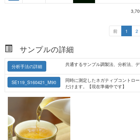
3,7
前
1
2
サンプルの詳細
共通するサンプル調製法、分析法、デ
分析手法の詳細
同時に測定したネガティブコントロー
SE119_S160421_M90
だけます。【現在準備中です】