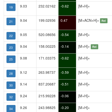
9.03
232.02162
-0.62
[M+H]+
19
9.04
199.02936
0.47
[M+ACN+H]+
Rel
21
9.05
520.08656
-0.54
[M+H]+
22
9.04
158.00225
-0.14
[M+H]+
Rel
23
9.08
171.03375
-0.62
[M+H]+
25
9.12
263.98737
-0.59
[M+H]+
28
9.14
837.20687
-0.51
[M+H]+
30
9.24
215.99228
-0.06
[M+H]+
32
9.26
243.98825
-0.20
[M+H]+
34