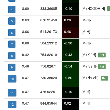
8.60
838.36685
-0.10
[M+HCOOH-H]-
4
8.63
676.31450
0.26
[M-H]-
5
8.66
514.26173
0.46
[M-H]-
6
8.68
504.23312
-0.30
[M-H]-
7
9.42
754.82610
-0.43
[M+K-2H]-
Rel
8
9.46
756.82671
-0.54
[M+K-2H]-
Rel
9
9.47
730.38020
-0.56
[M+Na-2H]-
Rel
10
9.47
475.92251
-0.10
[M-H]-
11
9.47
844.85844
0.02
[M-H]-
12