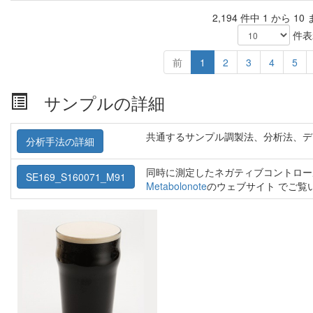
2,194 件中 1 から 1
件表
前
1
2
3
4
5
サンプルの詳細
共通するサンプル調製法、分析法、デ
分析手法の詳細
同時に測定したネガティブコントロー
SE169_S160071_M91
Metabolonote
のウェブサイト でご覧