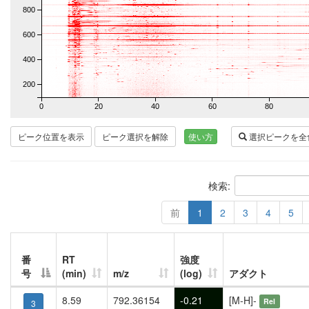
800
600
400
200
0
20
40
60
80
ピーク位置を表示
ピーク選択を解除
使い方
選択ピークを全
検索:
前
1
2
3
4
5
番
RT
強度
号
(min)
m/z
(log)
アダクト
8.59
792.36154
-0.21
[M-H]-
Rel
3