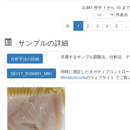
2,481 件中 1 から 10 
件表示
前
1
2
3
4
5
…
サンプルの詳細
共通するサンプル調製法、分析法、デ
分析手法の詳細
同時に測定したネガティブコントロー
SE117_S100851_M91
Metabolonote
のウェブサイト でご覧