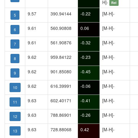
H]-
Rel
9.57
390.94144
-0.22
[M-H]-
5
9.61
560.90808
0.06
[M-H]-
6
9.61
561.90876
-0.32
[M-H]-
7
9.62
959.84122
-0.23
[M-H]-
8
9.62
901.85080
-0.45
[M-H]-
9
9.62
616.39991
-0.06
[M-H]-
10
9.63
602.40171
-0.41
[M-H]-
11
9.63
788.86901
-0.26
[M-H]-
12
9.63
728.88068
0.42
[M-H]-
13