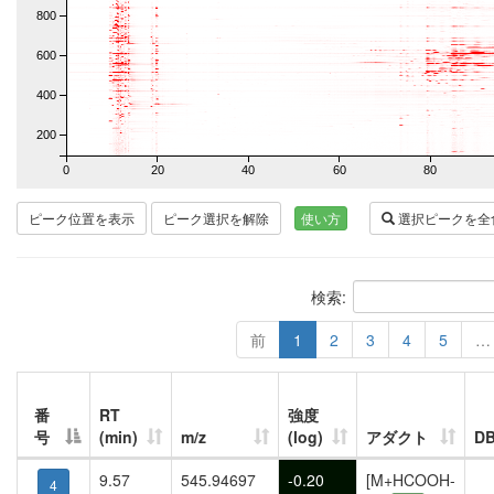
800
600
400
200
0
20
40
60
80
ピーク位置を表示
ピーク選択を解除
使い方
選択ピークを全
検索:
前
1
2
3
4
5
…
番
RT
強度
号
(min)
m/z
(log)
アダクト
D
9.57
545.94697
-0.20
[M+HCOOH-
4