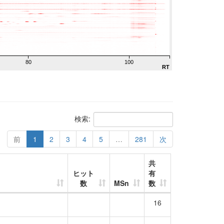
80
100
RT
検索:
前
1
2
3
4
5
…
281
次
共
ヒット
有
数
MSn
数
16