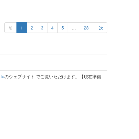
前
1
2
3
4
5
…
281
次
te
のウェブサイト でご覧いただけます。【現在準備