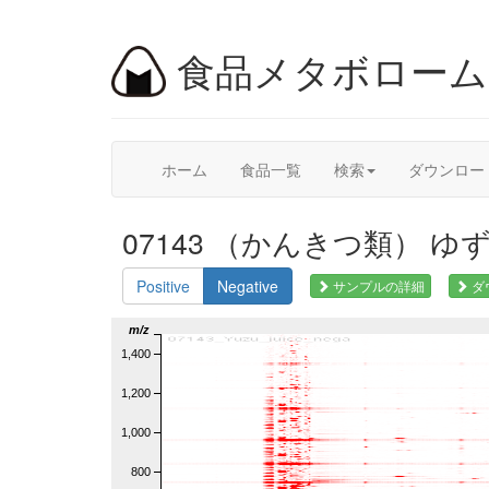
食品メタボロー
ホーム
食品一覧
検索
ダウンロー
07143 （かんきつ類） ゆず 果
Positive
Negative
サンプルの詳細
ダ
m/z
1,400
1,200
1,000
800