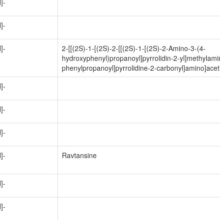
]-
]-
]-
2-[[(2S)-1-[(2S)-2-[[(2S)-1-[(2S)-2-Amino-3-(4-
hydroxyphenyl)propanoyl]pyrrolidin-2-yl]methylami
phenylpropanoyl]pyrrolidine-2-carbonyl]amino]acet
]-
]-
]-
]-
Ravtansine
]-
]-