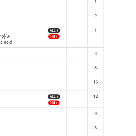
1
2
1
ALL 1
no]-3-
HM 1
ic acid
3
8
16
12
ALL 1
HM 1
9
8