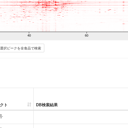
40
60
選択ピークを全食品で検索
クト
DB検索結果
]-