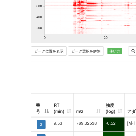
600
400
200
0
20
ピーク位置を表示
ピーク選択を解除
使い方
番
RT
強度
号
(min)
m/z
(log)
アダ
9.53
769.32538
-0.52
[M-H
3