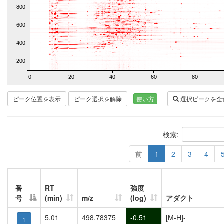
800
600
400
200
0
20
40
60
80
ピーク位置を表示
ピーク選択を解除
使い方
選択ピークを全
検索:
前
1
2
3
4
番
RT
強度
号
(min)
m/z
(log)
アダクト
5.01
498.78375
-0.51
[M-H]-
1