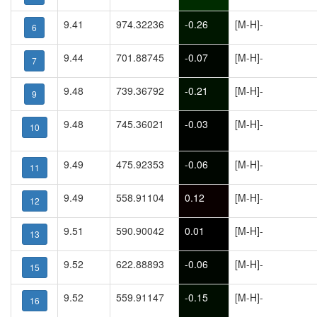
9.41
974.32236
-0.26
[M-H]-
6
9.44
701.88745
-0.07
[M-H]-
7
9.48
739.36792
-0.21
[M-H]-
9
9.48
745.36021
-0.03
[M-H]-
10
9.49
475.92353
-0.06
[M-H]-
11
9.49
558.91104
0.12
[M-H]-
12
9.51
590.90042
0.01
[M-H]-
13
9.52
622.88893
-0.06
[M-H]-
15
9.52
559.91147
-0.15
[M-H]-
16