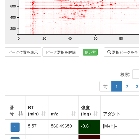
600
400
200
0
20
40
60
80
ピーク位置を表示
ピーク選択を解除
使い方
選択ピークを全
検索:
前
1
2
3
番
RT
強度
号
(min)
m/z
(log)
アダクト
5.57
566.49650
-0.61
[M+H]+
1