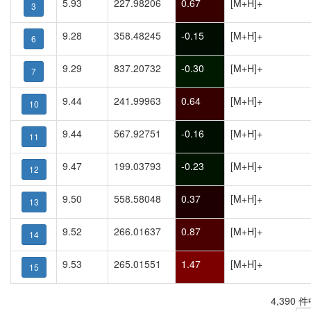
5.93
227.98206
0.67
[M+H]+
3
9.28
358.48245
-0.15
[M+H]+
6
9.29
837.20732
-0.30
[M+H]+
7
9.44
241.99963
0.64
[M+H]+
10
9.44
567.92751
-0.16
[M+H]+
11
9.47
199.03793
-0.23
[M+H]+
12
9.50
558.58048
0.37
[M+H]+
13
9.52
266.01637
0.87
[M+H]+
14
9.53
265.01551
1.47
[M+H]+
15
4,390 