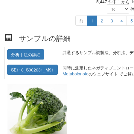
5,447 件中 1 から
件
前
1
2
3
4
5
サンプルの詳細
共通するサンプル調製法、分析法、デ
分析手法の詳細
同時に測定したネガティブコントロー
SE116_S062631_M91
Metabolonote
のウェブサイト でご覧