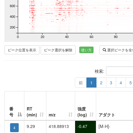
600
400
200
0
20
40
60
80
ピーク位置を表示
ピーク選択を解除
使い方
選択ピークを全
検索:
前
1
2
3
4
5
番
RT
強度
号
(min)
m/z
(log)
アダクト
9.29
418.88913
-0.47
[M-H]-
4