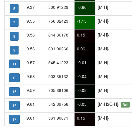
9.37
500.91229
-0.66
[M-H]-
5
9.55
756.82423
-1.15
[M-H]-
7
9.56
844.36178
0.15
[M-H]-
8
9.56
601.90260
0.06
[M-H]-
9
9.57
545.41223
-0.01
[M-H]-
11
9.58
903.35132
-0.04
[M-H]-
12
9.59
705.88106
-0.08
[M-H]-
15
9.61
542.89758
-0.05
[M-H2O-H]-
Rel
16
9.61
561.90871
0.15
[M-H]-
17