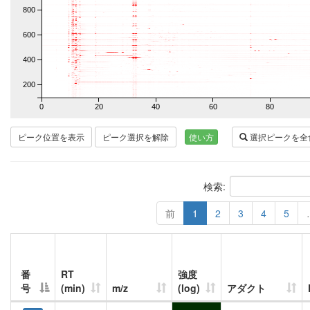
800
600
400
200
0
20
40
60
80
ピーク位置を表示
ピーク選択を解除
使い方
選択ピークを全
検索:
前
1
2
3
4
5
番
RT
強度
号
(min)
m/z
(log)
アダクト