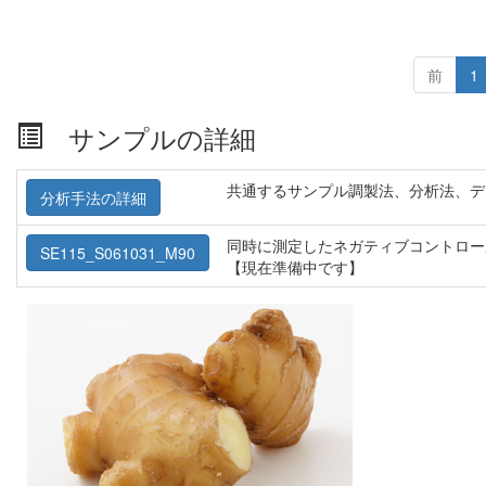
前
1
サンプルの詳細
共通するサンプル調製法、分析法、デ
分析手法の詳細
同時に測定したネガティブコントロー
SE115_S061031_M90
【現在準備中です】