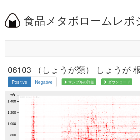
食品メタボロームレポ
06103 （しょうが類） しょうが 根茎 
Positive
Negative
サンプルの詳細
ダウンロード
m/z
1,400
1,200
1,000
800