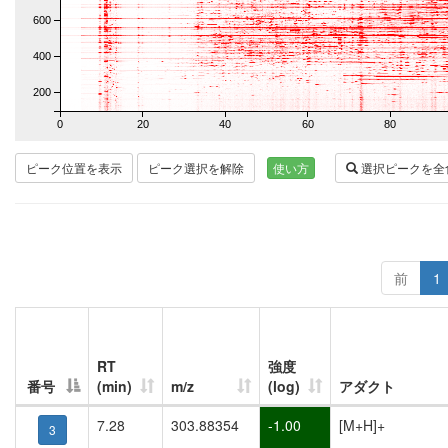
600
400
200
0
20
40
60
80
ピーク位置を表示
ピーク選択を解除
使い方
選択ピークを全
前
1
RT
強度
番号
(min)
m/z
(log)
アダクト
7.28
303.88354
-1.00
[M+H]+
3