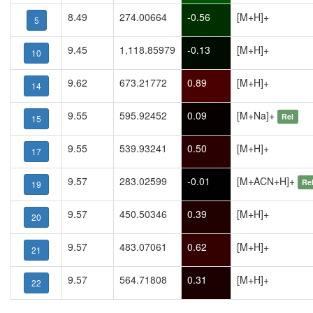
8.49
274.00664
-0.56
[M+H]+
5
9.45
1,118.85979
-0.13
[M+H]+
10
9.62
673.21772
0.89
[M+H]+
14
9.55
595.92452
0.09
[M+Na]+
Rel
15
9.55
539.93241
0.50
[M+H]+
17
9.57
283.02599
-0.01
[M+ACN+H]+
Re
19
9.57
450.50346
0.39
[M+H]+
20
9.57
483.07061
0.62
[M+H]+
21
9.57
564.71808
0.31
[M+H]+
22