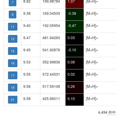
8.82
199.98784
1.07
[M+H]+
7
9.38
169.04509
-0.38
[M+H]+
9
9.40
192.05954
-0.47
[M+H]+
11
9.47
481.94260
0.03
[M+H]+
12
9.45
541.92876
-0.10
[M+H]+
15
9.53
352.99836
0.08
[M+H]+
16
9.55
572.44531
0.02
[M+H]+
17
9.56
517.59108
0.26
[M+H]+
18
9.58
425.96011
0.10
[M+H]+
21
4,494 件