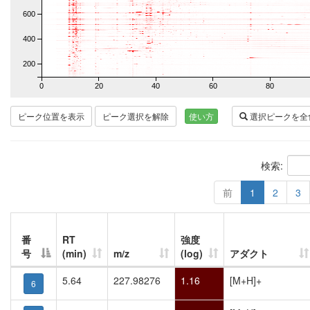
600
400
200
0
20
40
60
80
ピーク位置を表示
ピーク選択を解除
使い方
選択ピークを全
検索:
前
1
2
3
番
RT
強度
号
(min)
m/z
(log)
アダクト
5.64
227.98276
1.16
[M+H]+
6