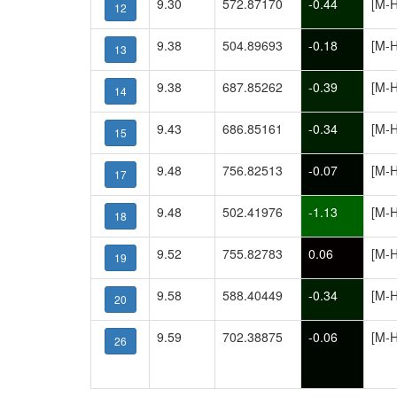
9.30
572.87170
-0.44
[M-H
12
9.38
504.89693
-0.18
[M-H
13
9.38
687.85262
-0.39
[M-H
14
9.43
686.85161
-0.34
[M-H
15
9.48
756.82513
-0.07
[M-H
17
9.48
502.41976
-1.13
[M-H
18
9.52
755.82783
0.06
[M-
19
9.58
588.40449
-0.34
[M-H
20
9.59
702.38875
-0.06
[M-H
26