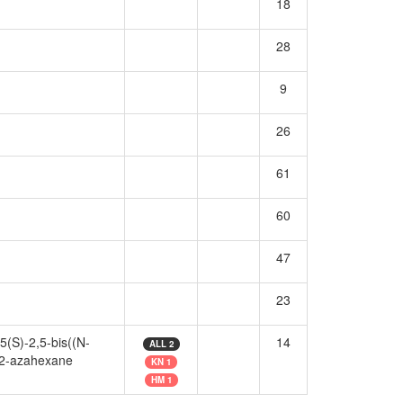
18
28
9
26
61
60
47
23
5(S)-2,5-bis((N-
14
ALL 2
l-2-azahexane
KN 1
HM 1