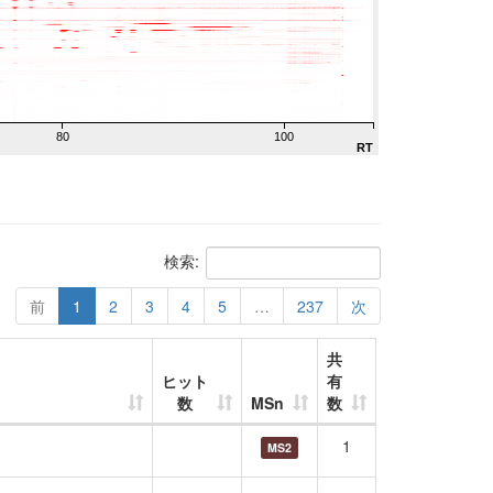
80
100
RT
検索:
前
1
2
3
4
5
…
237
次
共
ヒット
有
数
MSn
数
1
MS2