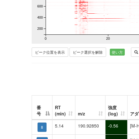
600
400
200
0
20
ピーク位置を表示
ピーク選択を解除
使い方
番
RT
強度
号
(min)
m/z
(log)
アダ
5.14
190.92850
-0.56
[M-H
8