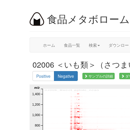
食品メタボロー
ホーム
食品一覧
検索
ダウンロー
02006 ＜いも類＞（さつまい
Positive
Negative
サンプルの詳細
ダ
m/z
1,400
1,200
1,000
800