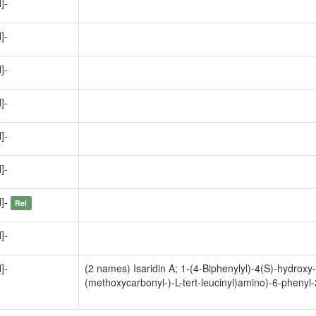
]-
]-
]-
]-
]-
]-
H]-
Rel
]-
]-
(2 names) Isaridin A; 1-(4-Biphenylyl)-4(S)-hydroxy-
(methoxycarbonyl-)-L-tert-leucinyl)amino)-6-pheny