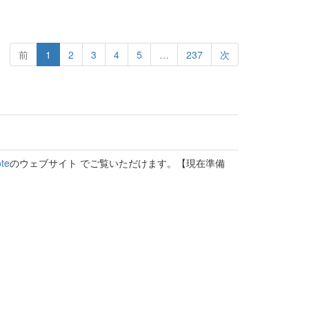
前
1
2
3
4
5
…
237
次
te
のウェブサイト でご覧いただけます。【現在準備