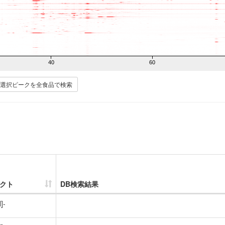
40
60
選択ピークを全食品で検索
クト
DB検索結果
]-