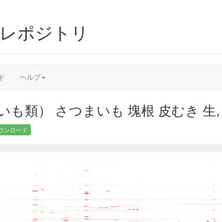
ムレポジトリ
ド
ヘルプ
も類） さつまいも 塊根 皮むき 生, Ne
ウンロード