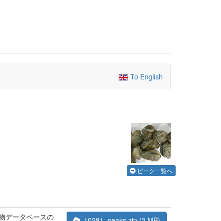
To English
ピーク一覧へ
合物データベースの
10281_peaks.zip (2 MB)