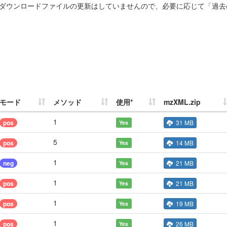
ダウンロードファイルの更新はしていませんので、必要に応じて「過去
モード
メソッド
使用*
mzXML.zip
1
pos
31 MB
Yes
5
pos
14 MB
Yes
1
neg
21 MB
Yes
1
pos
21 MB
Yes
1
pos
19 MB
Yes
1
pos
26 MB
Yes