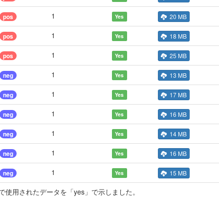
1
pos
20 MB
Yes
1
pos
18 MB
Yes
1
pos
25 MB
Yes
1
neg
13 MB
Yes
1
neg
17 MB
Yes
1
neg
16 MB
Yes
1
neg
14 MB
Yes
1
neg
16 MB
Yes
1
neg
15 MB
Yes
使用されたデータを「yes」で示しました。