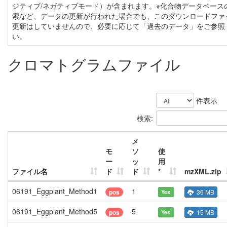
ジティブ/ネガティブモード）が含まれます。※化合物データベース
索など、データの更新が行われた場合でも、このダウンロードファ
更新はしていませんので、必要に応じて「過去のデータ」をご参照
い。
クロマトグラムファイル
件表示
検索:
メ
モ
ソ
使
ー
ッ
用
ファイル名
ド
ド
*
mzXML.zip
06191_Eggplant_Method1
1
pos
36 MB
Yes
06191_Eggplant_Method5
5
pos
15 MB
Yes