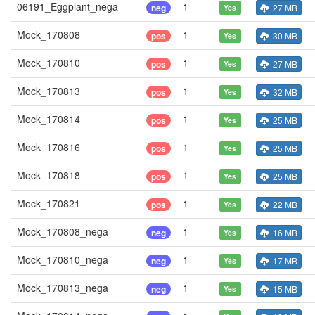
06191_Eggplant_nega
1
neg
27 MB
Yes
Mock_170808
1
pos
30 MB
Yes
Mock_170810
1
pos
27 MB
Yes
Mock_170813
1
pos
32 MB
Yes
Mock_170814
1
pos
25 MB
Yes
Mock_170816
1
pos
25 MB
Yes
Mock_170818
1
pos
25 MB
Yes
Mock_170821
1
pos
22 MB
Yes
Mock_170808_nega
1
neg
16 MB
Yes
Mock_170810_nega
1
neg
17 MB
Yes
Mock_170813_nega
1
neg
15 MB
Yes