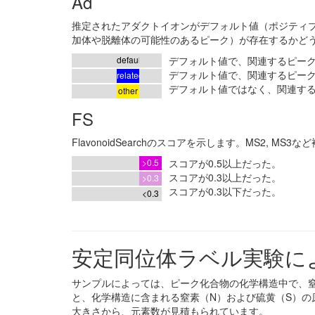
Ad
推定されたアダクトイオンがデフォルト値（ポジティブモ
加体や脱離体の可能性のあるピーク）が存在するかど
default
デフォルト値で、関連するピー
デフォルト値で、関連するピー
related
デフォルト値ではなく、関連す
other
FS
FlavonoidSearchのスコアを示します。MS2,
>0.5
スコアが0.5以上だった。
スコアが0.3以上だった。
>0.3
スコアが0.3以下だった。
<0.3
安定同位体ラベル実験に
サンプルによっては、ピーク化合物の化学構造中で、窒
と、化学構造に含まれる窒素（N）および硫黄（S）の原子
大きさから、元素数が見積もられています。