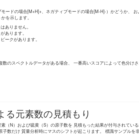
ードの場合[M+H]+、ネガティブモードの場合[M-H]-）かどうか、
うかを示します。
クはありません。
クがあります。
るピークがあります。
 MS3など複数のスペクトルデータがある場合、 一番高いスコアによって色分け
よる元素数の見積もり
素（N）および硫黄（S）の原子数を 見積もった結果が付与されている
数だけ 質量分析時にマスのシフトが起こります。 標識サンプルを非標識サン