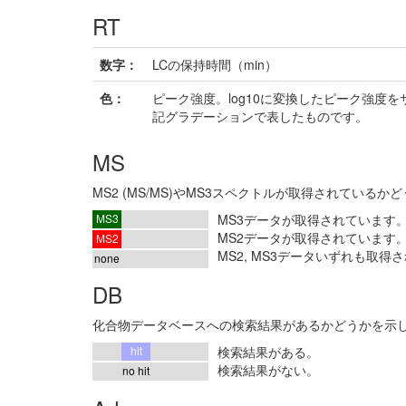
RT
数字：
LCの保持時間（min）
色：
ピーク強度。log10に変換したピーク強度を
記グラデーションで表したものです。
MS
MS2 (MS/MS)やMS3スペクトルが取得されている
MS3
MS3データが取得されています
MS2データが取得されています
MS2
MS2, MS3データいずれも取得
none
DB
化合物データベースへの検索結果があるかどうかを示
hit
検索結果がある。
検索結果がない。
no hit