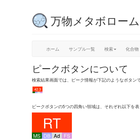
万物メタボロー
ホーム
サンプル一覧
検索
化合物
ピークボタンについて
検索結果画面では、ピーク情報が下記のようなボタン
42.3
ピークボタンの5つの四角い領域は、それぞれ以下を表
RT
MS
DB
Ad
FS