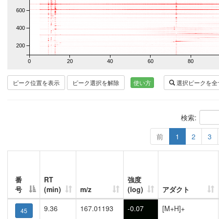
600
400
200
0
20
40
60
80
ピーク位置を表示
ピーク選択を解除
使い方
選択ピークを全
検索:
前
1
2
3
番
RT
強度
号
(min)
m/z
(log)
アダクト
9.36
167.01193
-0.07
[M+H]+
45