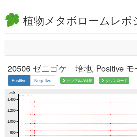
植物メタボロームレポ
20506 ゼニゴケ 培地, Positive 
Positive
Negative
サンプルの詳細
ダウンロード
m/z
1,400
1,200
1,000
800