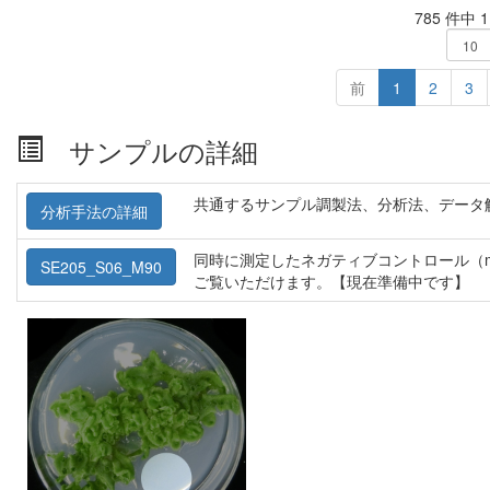
785 件中 
前
1
2
3
サンプルの詳細
共通するサンプル調製法、分析法、データ
分析手法の詳細
同時に測定したネガティブコントロール（m
SE205_S06_M90
ご覧いただけます。【現在準備中です】