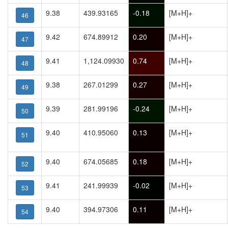
9.38
439.93165
-0.18
[M+H]+
46
9.42
674.89912
0.20
[M+H]+
47
9.41
1,124.09930
0.74
[M+H]+
48
9.38
267.01299
0.27
[M+H]+
49
9.39
281.99196
-0.24
[M+H]+
50
9.40
410.95060
0.13
[M+H]+
51
9.40
674.05685
0.18
[M+H]+
52
9.41
241.99939
-0.02
[M+H]+
53
9.40
394.97306
0.11
[M+H]+
54