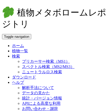
植物メタボロームレポ
ジトリ
Toggle navigation
ホーム
植物一覧
検索
プリカーサー検索（MS1）
スペクトル検索（MS2/MS3）
ニュートラルロス検索
ダウンロード
ヘルプ
解析手法について
データの見かた
統計・バージョン情報
APIによる高度な利用
お問い合わせ・謝辞