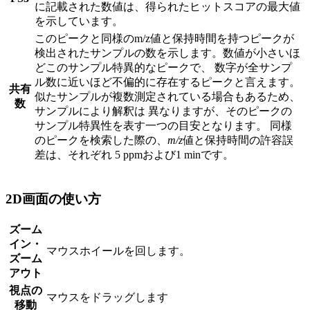
に記載された数値は、得られたヒットスコアの最大値
を示しています。
このピークと同様のm/z値と保持時間を持つピークが
検出されたサンプルの数を示します。数値が小さいほ
どこのサンプル特異的なピークで、 数字が全サンプ
ル数に近いほど不偏的に存在するピークと言えます。
共有
似たサンプルが複数測定されている場合もあるため、
数
サンプルにより解釈は 異なりますが、そのピークの
サンプル特異性を表す一つの目安となります。 同様
のピークを検索した際の、
m/z
値と保持時間の許容誤
差は、それぞれ 5 ppmおよび1 minです。
2D画面の使い方
ズーム
イン・
マウスホイールを回します。
ズーム
アウト
視点の
マウスをドラッグします
移動