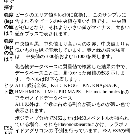
中で
探す
ピークのエリア値をlog10に変換し、このサンプルに
強度
(log)
含まれる全ピークの中央値を引いた値です。 中央値
の値
がゼロとなり、それより小さい値がマイナス、大きい
は？
値がプラスで表されます。
強度
中央値を黒、中央値より高いものを赤、中央値よりも
(log)
低いものを緑で表示しています。赤と緑の最大強度
の色
は、 中央値の1000倍および1/1000を表します。
は？
化合物データベースに質量値で検索した結果の中で、
データベースごとに、見つかった候補の数を示しま
す。 ラベルは以下を表します。
ヒッ
ALL: 候補全体、KG： KEGG、KN: KNApSAcK、
ト数
HM: HMDB、LM: LIPID MAPS、FL: metabolomics.jpの
フラボノイドデータベース
ALL以外は、全数に占める割合が高いものが濃い色で
表示されます。
ポジティブ分析でMS2またはMS3スペクトルが得られ
ている場合、それをFlavonoidSearchにかけ、フラボノ
FS2,
イドアグリコンの 予測を行っています。FS2, FS3の欄
FS3