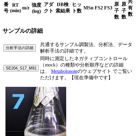
共
原
原
番
アダ
DB検
ヒッ
RT
強度
m/z
MSn
FS2
FS3
有
(min)
子
子
号
クト
索結果
ト数
(log)
数
数
数
サンプルの詳細
共通するサンプル調製法、分析法、データ
分析手法の詳細
解析手法の詳細です。
同時に測定したネガティブコントロール
（mock）の種類や分析順序などの詳細
SE204_S17_M91
は、
Metabolonote
のウェブサイト でご覧い
ただけます。【現在準備中です】