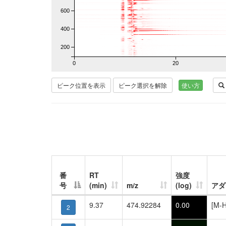
600
400
200
0
20
ピーク位置を表示
ピーク選択を解除
使い方
番
RT
強度
号
(min)
m/z
(log)
アダ
9.37
474.92284
0.00
[M-H
2