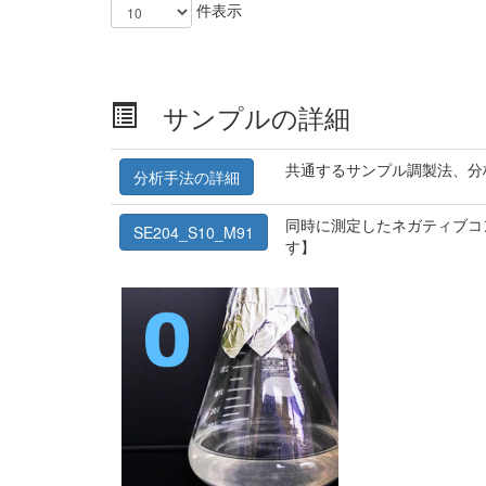
件表示
サンプルの詳細
共通するサンプル調製法、分
分析手法の詳細
同時に測定したネガティブコ
SE204_S10_M91
す】