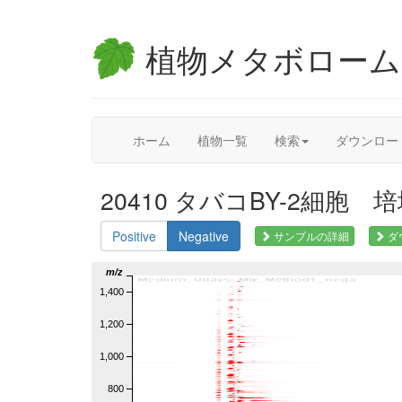
植物メタボロー
ホーム
植物一覧
検索
ダウンロー
20410 タバコBY-2細胞 培地
Positive
Negative
サンプルの詳細
ダ
m/z
1,400
1,200
1,000
800