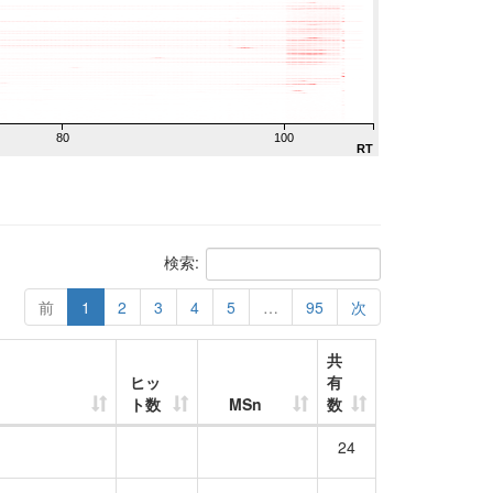
80
100
RT
検索:
前
1
2
3
4
5
…
95
次
共
ヒッ
有
ト数
MSn
数
24