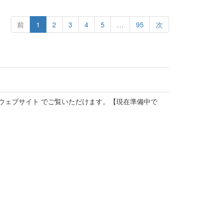
前
1
2
3
4
5
…
95
次
ウェブサイト でご覧いただけます。【現在準備中で