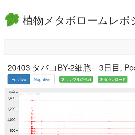
植物メタボロームレポ
20403 タバコBY-2細胞 3日目, Pos
Positive
Negative
サンプルの詳細
ダウンロード
m/z
1,400
1,200
1,000
800