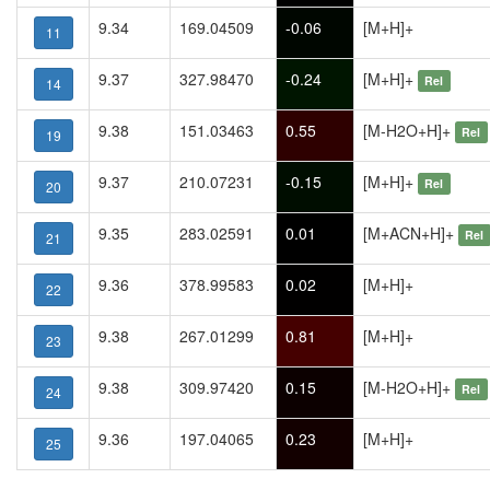
9.34
169.04509
-0.06
[M+H]+
11
9.37
327.98470
-0.24
[M+H]+
Rel
14
9.38
151.03463
0.55
[M-H2O+H]+
Rel
19
9.37
210.07231
-0.15
[M+H]+
Rel
20
9.35
283.02591
0.01
[M+ACN+H]+
Rel
21
9.36
378.99583
0.02
[M+H]+
22
9.38
267.01299
0.81
[M+H]+
23
9.38
309.97420
0.15
[M-H2O+H]+
Rel
24
9.36
197.04065
0.23
[M+H]+
25