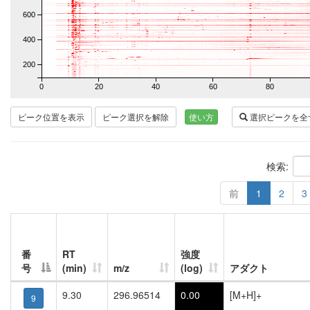
600
400
200
0
20
40
60
80
ピーク位置を表示
ピーク選択を解除
使い方
選択ピークを全
検索:
前
1
2
3
番
RT
強度
号
(min)
m/z
(log)
アダクト
9.30
296.96514
0.00
[M+H]+
9