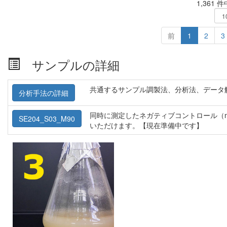
1,361 
前
1
2
3
サンプルの詳細
共通するサンプル調製法、分析法、データ
分析手法の詳細
同時に測定したネガティブコントロール（m
SE204_S03_M90
いただけます。【現在準備中です】